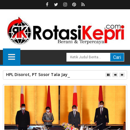
HPL Disorot, PT Sosor Tala Jaya Tolak Perluasan Kampung 