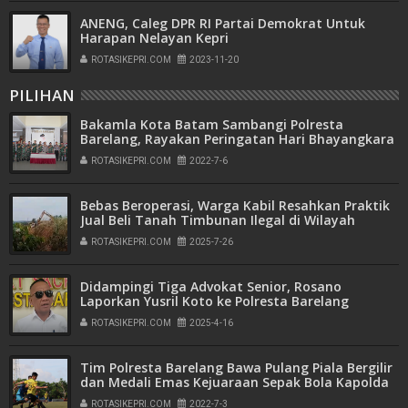
ANENG, Caleg DPR RI Partai Demokrat Untuk
Harapan Nelayan Kepri
ROTASIKEPRI.COM
2023-11-20
PILIHAN
Bakamla Kota Batam Sambangi Polresta
Barelang, Rayakan Peringatan Hari Bhayangkara
ke-76
ROTASIKEPRI.COM
2022-7-6
Bebas Beroperasi, Warga Kabil Resahkan Praktik
Jual Beli Tanah Timbunan Ilegal di Wilayah
Pemukiman
ROTASIKEPRI.COM
2025-7-26
Didampingi Tiga Advokat Senior, Rosano
Laporkan Yusril Koto ke Polresta Barelang
ROTASIKEPRI.COM
2025-4-16
Tim Polresta Barelang Bawa Pulang Piala Bergilir
dan Medali Emas Kejuaraan Sepak Bola Kapolda
Kepri Cup Tahun 2022
ROTASIKEPRI.COM
2022-7-3