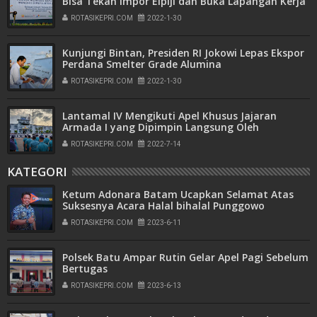
Bisa Tekan Impor Elpiji dan Buka Lapangan Kerja
ROTASIKEPRI.COM
2022-1-30
Kunjungi Bintan, Presiden RI Jokowi Lepas Ekspor
Perdana Smelter Grade Alumina
ROTASIKEPRI.COM
2022-1-30
Lantamal IV Mengikuti Apel Khusus Jajaran
Armada I yang Dipimpin Langsung Oleh
Pangkoarmada I
ROTASIKEPRI.COM
2022-7-14
KATEGORI
Ketum Adonara Batam Ucapkan Selamat Atas
Suksesnya Acara Halal bihalal Punggowo
ROTASIKEPRI.COM
2023-6-11
Polsek Batu Ampar Rutin Gelar Apel Pagi Sebelum
Bertugas
ROTASIKEPRI.COM
2023-6-13