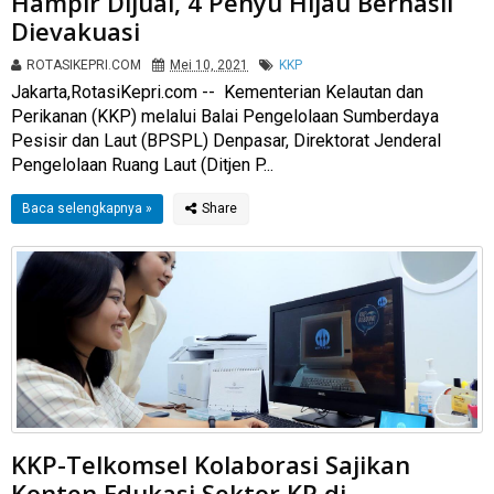
Hampir Dijual, 4 Penyu Hijau Berhasil
Dievakuasi
ROTASIKEPRI.COM
Mei 10, 2021
KKP
Jakarta,RotasiKepri.com -- Kementerian Kelautan dan
Perikanan (KKP) melalui Balai Pengelolaan Sumberdaya
Pesisir dan Laut (BPSPL) Denpasar, Direktorat Jenderal
Pengelolaan Ruang Laut (Ditjen P...
Baca selengkapnya »
KKP-Telkomsel Kolaborasi Sajikan
Konten Edukasi Sektor KP di