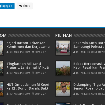
gkapnya »
DOM
PILIHAN
Kejari Batam Tekankan
Bakamla Kota Ba
Komitmen dan Kerjasama
Sambangi Polresta
Pegawai dalam Satuan
Barelang, Rayakan
ROTASIKEPRI.COM
2024-2-27
ROTASIKEPRI.COM
20
Kerja
Peringatan Hari
Bhayangkara ke-7
Tingkatkan Militansi
Bebas Beroperasi,
Prajurit, Lantamal IV Ikuti
Kabil Resahkan Pra
Latsunaslat TA. 2024 di
Jual Beli Tanah T
ROTASIKEPRI.COM
2024-2-27
ROTASIKEPRI.COM
20
Tanjung Uban
Ilegal di Wilayah
Pemukiman
HUT Ombudsman RI Kepri
Didampingi Tiga A
ke 12 : Donor Darah, Bakti
Senior, Rosano La
Sosial Hingga Outbond
Yusril Koto ke Polr
ROTASIKEPRI.COM
2024-2-27
ROTASIKEPRI.COM
20
Barelang