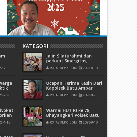
KATEGORI
tam
Jalin Silaturahmi dan
perkuat Sinergitas,
Kapolsek ngopi bareng
22-7-6
ROTASIKEPRI.COM
2023-8-10
dengan awak Media
6
 Warga
Ucapan Terima Kasih Dari
ktik
Kapolsek Batu Ampar
imbunan
Kepada Rekan Media di
25-7-26
ROTASIKEPRI.COM
2023-8-7
Kota Batam
dvokat
Warnai HUT RI ke 78,
porkan
Bhayangkari Polsek Batu
esta
Ampar Bagikan Bansos di
25-4-16
ROTASIKEPRI.COM
2023-8-10
Panti Asuhan