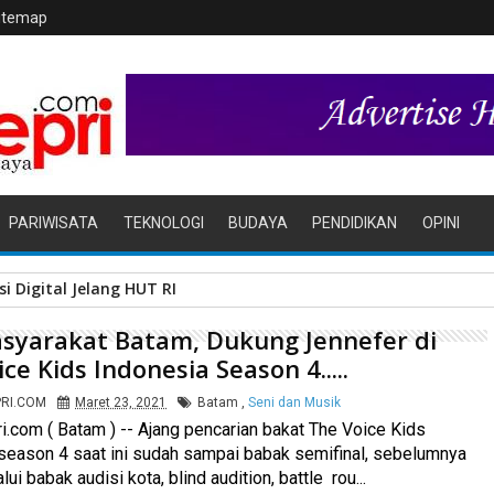
itemap
PARIWISATA
TEKNOLOGI
BUDAYA
PENDIDIKAN
OPINI
r Tala Jaya Tolak Perluasan Kampung Tua
syarakat Batam, Dukung Jennefer di
ce Kids Indonesia Season 4.....
PRI.COM
Maret 23, 2021
Batam
,
Seni dan Musik
i.com ( Batam ) -- Ajang pencarian bakat The Voice Kids
season 4 saat ini sudah sampai babak semifinal, sebelumnya
ui babak audisi kota, blind audition, battle rou...