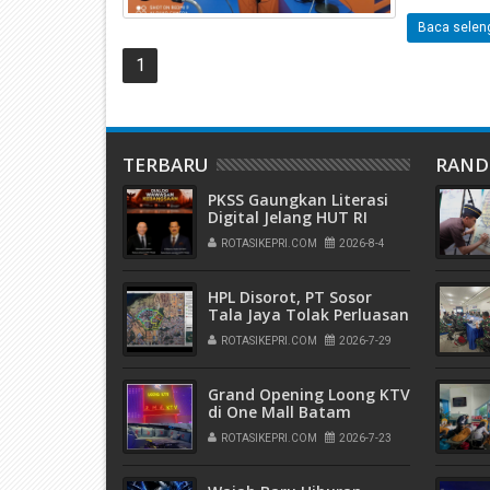
Baca selen
1
TERBARU
RAN
PKSS Gaungkan Literasi
Digital Jelang HUT RI
ROTASIKEPRI.COM
2026-8-4
HPL Disorot, PT Sosor
Tala Jaya Tolak Perluasan
Kampung Tua
ROTASIKEPRI.COM
2026-7-29
Grand Opening Loong KTV
di One Mall Batam
Center, Nikmati Promo
ROTASIKEPRI.COM
2026-7-23
Minuman Diskon 20
Persen