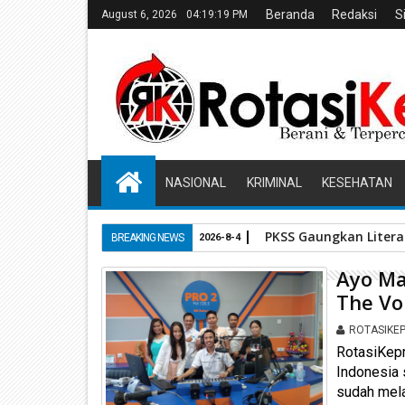
Beranda
Redaksi
S
August 6, 2026
04:19:19 PM
NASIONAL
KRIMINAL
KESEHATAN
HPL Disorot, PT Soso
BREAKING NEWS
2026-7-29
Ayo Ma
The Voi
ROTASIKE
RotasiKepr
Indonesia 
sudah melal