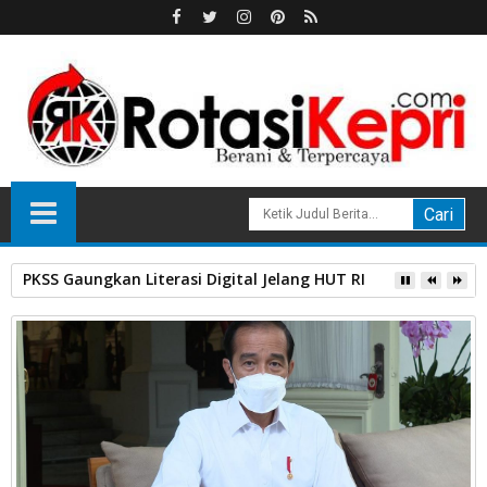
HPL Disorot, PT Sosor Tala Jaya Tolak Perluasan Kampung 