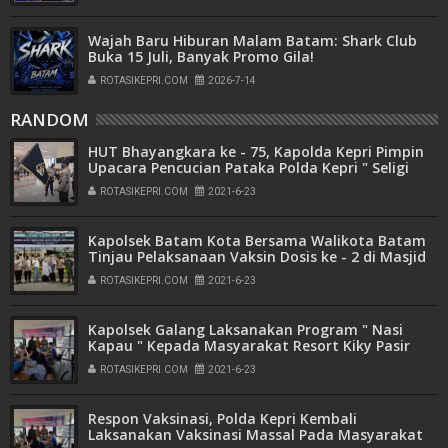
Wajah Baru Hiburan Malam Batam: Shark Club
Buka 15 Juli, Banyak Promo Gila!
ROTASIKEPRI.COM
2026-7-14
RANDOM
HUT Bhayangkara ke - 75, Kapolda Kepri Pimpin
Upacara Pencucian Pataka Polda Kepri " Seligi
Sakti Marwah Negeri "
ROTASIKEPRI.COM
2021-6-23
Kapolsek Batam Kota Bersama Walikota Batam
Tinjau Pelaksanaan Vaksin Dosis ke - 2 di Masjid
Bukit Indah Sukajadi
ROTASIKEPRI.COM
2021-6-23
Kapolsek Galang Laksanakan Program " Nasi
Kapau " Kepada Masyarakat Resort Kiky Pasir
Gelam
ROTASIKEPRI.COM
2021-6-23
Respon Vaksinasi, Polda Kepri Kembali
Laksanakan Vaksinasi Massal Pada Masyarakat