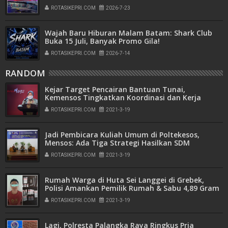
Persen
ROTASIKEPRI.COM
2026-7-23
Wajah Baru Hiburan Malam Batam: Shark Club
Buka 15 Juli, Banyak Promo Gila!
ROTASIKEPRI.COM
2026-7-14
RANDOM
Kejar Target Pencairan Bantuan Tunai,
Kemensos Tingkatkan Koordinasi dan Kerja
Sama Perbaikan Data dengan Daerah
ROTASIKEPRI.COM
2021-3-19
Jadi Pembicara Kuliah Umum di Poltekesos,
Mensos: Ada Tiga Strategi Hasilkan SDM
Profesional Pekerjaan Sosial
ROTASIKEPRI.COM
2021-3-19
Rumah Warga di Huta Sei Langgei di Grebek,
Polisi Amankan Pemilik Rumah & Sabu 4,89 Gram
ROTASIKEPRI.COM
2021-3-19
Lagi, Polresta Palangka Raya Ringkus Pria