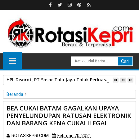
HPL Disorot, PT Sosor Tala Jaya Tolak Perluasan Kampung 
Beranda
Batam
BEA CUKAI BATAM GAGALKAN UPAYA
BEA CUKAI BATAM GAGALKAN UPAYA PENYELUNDUPAN
PENYELUNDUPAN RATUSAN ELEKTRONIK
RATUSAN ELEKTRONIK DAN BARANG KENA CUKAI ILEGAL
DAN BARANG KENA CUKAI ILEGAL
ROTASIKEPRI.COM
Februari 20, 2021