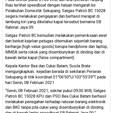
Riau terlihat speedboat dengan haluan mengarah ke
Pelabuhan Domestik Sekupang. Satgas Patroli BC 15028
segera melakukan pengejaran dan berhasil merapat di
lambung kiri yang diketahui kapal tersebut bernama SB
Rahmat Jaya 09.
Satgas Patroli BC kemudian melakukan pemeriksaan awal
dan berkat kejelian petugas ditemukan sejumlah barang
berharga (high value goods) berupa handphone dan laptop,
MMEA serta rokok yang disembunyikan di dinding dan di
bawah lantai kapal (false compartment).
Kepala Kantor Bea dan Cukai Batam, Susila Brata
mengungkapkan, kejadian berada di sekitaran Perairan
Sekupang di titik koordinat 01°06'50"U/103°55'39"T pada
hari Senin, 08 Februari 2021.
“Senin, 08 Februari 2021, sekitar pukul 09.00 WIB, Satgas
Patroli BC 15028 KPU dan PSO Bea Cukai Batam berhasil
melakukan penegahan terhadap ratusan barang elektronik
dan BKC tanpa pita cukai yang disembunyikan di dinding
dan di bawah lantai speedboat SB.Rahmat Jaya 09 ",