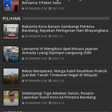
Bersama 3 Paket Sabu
ROTASIKEPRI.COM
2021-3-19
PILIHAN
Bakamla Kota Batam Sambangi Polresta
Barelang, Rayakan Peringatan Hari Bhayangkara
ke-76
ROTASIKEPRI.COM
2022-7-6
Lantamal IV Mengikuti Apel Khusus Jajaran
Armada I yang Dipimpin Langsung Oleh
Pangkoarmada I
ROTASIKEPRI.COM
2022-7-14
Bebas Beroperasi, Warga Kabil Resahkan Praktik
Jual Beli Tanah Timbunan Ilegal di Wilayah
Pemukiman
ROTASIKEPRI.COM
2025-7-26
Didampingi Tiga Advokat Senior, Rosano
Laporkan Yusril Koto ke Polresta Barelang
ROTASIKEPRI.COM
2025-4-16