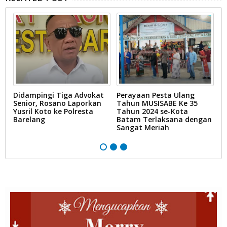
Didampingi Tiga Advokat
Perayaan Pesta Ulang
P
Senior, Rosano Laporkan
Tahun MUSISABE Ke 35
K
Yusril Koto ke Polresta
Tahun 2024 se-Kota
S
r
Barelang
Batam Terlaksana dengan
Sangat Meriah