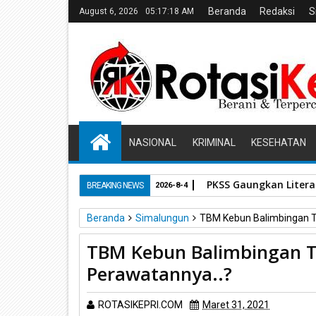
Beranda
Redaksi
S
August 6, 2026
05:17:19 AM
NASIONAL
KRIMINAL
KESEHATAN
PKSS Gaungkan Literas
BREAKING NEWS
2026-8-4
Beranda
Simalungun
TBM Kebun Balimbingan T
TBM Kebun Balimbingan T
Perawatannya..?
ROTASIKEPRI.COM
Maret 31, 2021