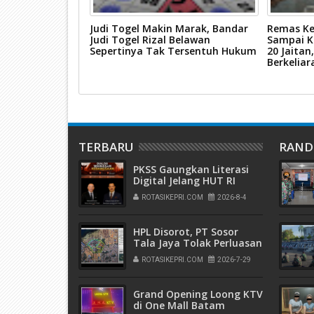
n Ungkap Kasus
Judi Togel Makin Marak, Bandar
Remas K
motor di
Judi Togel Rizal Belawan
Sampai K
Sepertinya Tak Tersentuh Hukum
20 Jaitan
Berkeliar
TERBARU
RAN
PKSS Gaungkan Literasi
Digital Jelang HUT RI
ROTASIKEPRI.COM
2026-8-4
HPL Disorot, PT Sosor
Tala Jaya Tolak Perluasan
Kampung Tua
ROTASIKEPRI.COM
2026-7-29
Grand Opening Loong KTV
di One Mall Batam