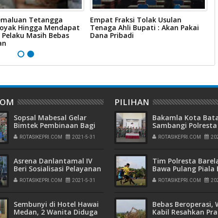
emaluan Tetangga
Empat Fraksi Tolak Usulan
P
oyak Hingga Mendapat
Tenaga Ahli Bupati : Akan Pakai
P
, Pelaku Masih Bebas
Dana Pribadi
an
DOM
PILIHAN
Sopsal Mabesal Gelar
Bakamla Kota Ba
Bimtek Pembinaan Bagi
Sambangi Polresta
Segenap Perwira Korps
Barelang, Rayakan
ROTASIKEPRI.COM
2021-5-31
ROTASIKEPRI.COM
20
Pelaut
Peringatan Hari
Bhayangkara ke-7
Asrena Danlantamal IV
Tim Polresta Barel
Beri Sosialisasi Pelayanan
Bawa Pulang Piala B
Pubilk Menuju WBK dan
dan Medali Emas
ROTASIKEPRI.COM
2021-5-31
ROTASIKEPRI.COM
20
WBBM
Kejuaraan Sepak B
Kapolda Kepri Cup
2022
Sembunyi di Hotel Hawai
Bebas Beroperasi,
Medan, 2 Wanita Diduga
Kabil Resahkan Pra