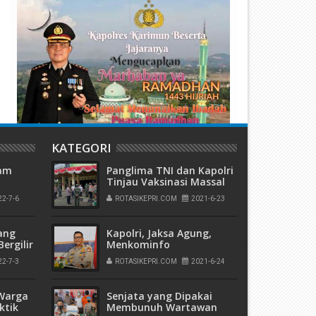
Olsek Bangun Ringkus Kawanan
Selain Tuntut Gaji, Puluhan
encuri Kabel Listrik
Pegawai PAM Desak Pemkab 
DPRD Agar Mengaudit Keuan
PDAM Tirta Lihou
KATEGORI
tam
Panglima TNI dan Kapolri
Tinjau Vaksinasi Massal
Pelaut Hingga Pekerja
22-7-6
ROTASIKEPRI.COM
2021-6-23
Pelabuhan Tanjung Priok
6
ang
Kapolri, Jaksa Agung,
ergilir
Menkominfo
Tandatangani SKB
22-7-3
ROTASIKEPRI.COM
2021-6-24
ola
Pedoman Implementasi
 Tahun
UU ITE
 Warga
Senjata yang Dipakai
ktik
Membunuh Wartawan