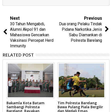
Next
Previous
30 Tahun Mengabdi,
Dua orang Pelaku Tindak
Alumni Akpol 91 dan
Pidana Narkotika Jenis
Mahasiswa Gencarkan
Sabu Diamankan di
Vaksinasi Percepat Herd
Polresta Barelang
Immunity
RELATED POST
ri
Bakamla Kota Batam
Tim Polresta Barelang
K
Sambangi Polresta
Bawa Pulang Piala Bergilir
d
Barelang, Rayakan
dan Medali Emas
K