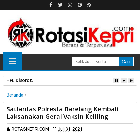
HPL Disorot, PT Sosor Tala Jaya Tolak Perluasan Kampung 
Beranda
Polri
Satlantas Polresta Barelang Kembali
Satlantas Polresta Barelang Kembali Laksanakan Gerai Vaksin
Laksanakan Gerai Vaksin Keliling
Keliling
ROTASIKEPRI.COM
Juli 31, 2021