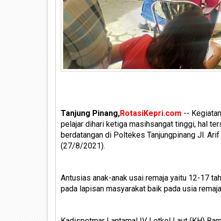
Tanjung Pinang,
RotasiKepri.com
-- Kegiata
pelajar dihari ketiga masihsangat tinggi, hal
berdatangan di Poltekes Tanjungpinang Jl. Ar
(27/8/2021).
Antusias anak-anak usai remaja yaitu 12-17 ta
pada lapisan masyarakat baik pada usia remaja,
Kadispotmar Lantamal IV Letkol Laut (KH) Bamb