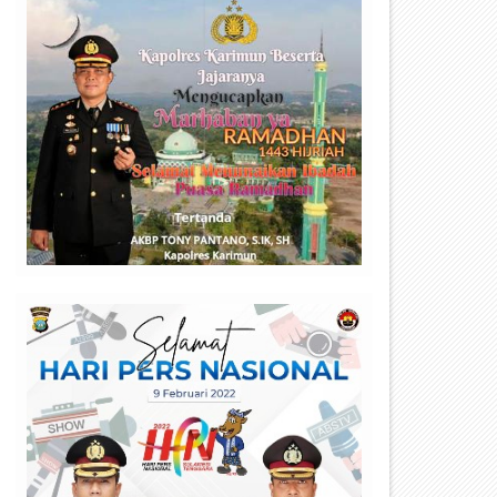
olsek Bengkong Gelar Vaksinasi
Luar Biasa !!! Vaksinator dan
erdeka
Tenaga Kesehatan Terus Lay
Serbuan Vaksinasi Maritim