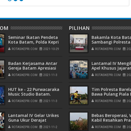
DOM
PILIHAN
Seminar Ikatan Pendeta
Bakamla Kota Ba
Kota Batam, Polda Kepri
Sambangi Polresta
Ajak Para Pendeta Jaga
Barelang, Rayakan
ROTASIKEPRI.COM
2021-10-29
ROTASIKEPRI.COM
20
Stabilitas Nasional
Peringatan Hari
Bhayangkara ke-7
Badan Kerjasama Antar
Lantamal IV Mengi
Gereja Batam Apresiasi
Apel Khusus Jajara
Pelaksanaan Vaksinasi di
Armada I yang Dip
ROTASIKEPRI.COM
2021-11-3
ROTASIKEPRI.COM
20
Setiap Polsek Kota Batam
Langsung Oleh
Pangkoarmada I
HUT ke - 22 Purwacaraka
Tim Polresta Barel
Music Studio Batam.
Bawa Pulang Piala B
Buralimar : Kepri Akan
dan Medali Emas
ROTASIKEPRI.COM
2021-11-3
ROTASIKEPRI.COM
20
Melahirkan Penyanyi dan
Kejuaraan Sepak B
Pemusik Handal Tingkat
Kapolda Kepri Cup
Nasional
2022
Lantamal IV Gelar Urikes
Bebas Beroperasi,
Guna Ukur Derajat
Kabil Resahkan Pra
Kesehatan Para Personel
Jual Beli Tanah T
ROTASIKEPRI.COM
2021-11-2
ROTASIKEPRI.COM
20
Ilegal di Wilayah