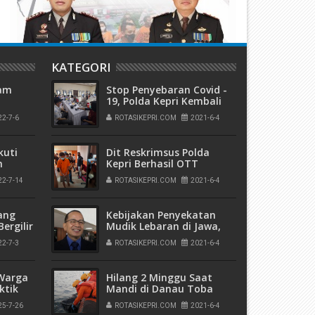
KATEGORI
tam
Stop Penyebaran Covid -
19, Polda Kepri Kembali
Laksanakan Vaksinasi
22-7-6
ROTASIKEPRI.COM
2021-6-4
Massal Pada Masyarakat
6
kuti
Dit Reskrimsus Polda
n
Kepri Berhasil OTT
impin
Oknum Aparatur Sipil
22-7-14
ROTASIKEPRI.COM
2021-6-4
Negara SKIPM Kota
Batam
ang
Kebijakan Penyekatan
ergilir
Mudik Lebaran di Jawa,
Bali dan Sumatera Bantu
22-7-3
ROTASIKEPRI.COM
2021-6-4
ola
Kurangi Penyebaran
 Tahun
Covid-19
 Warga
Hilang 2 Minggu Saat
ktik
Mandi di Danau Toba
imbunan
Depan Pesanggrahan
25-7-26
ROTASIKEPRI.COM
2021-6-4
Bung Karno, Jenazah