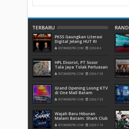
TERBARU
RAN
PKSS Gaungkan Literasi
Digital Jelang HUT RI
ROTASIKEPRI.COM
2026-8-4
HPL Disorot, PT Sosor
Tala Jaya Tolak Perluasan
Kampung Tua
ROTASIKEPRI.COM
2026-7-29
Grand Opening Loong KTV
di One Mall Batam
Center, Nikmati Promo
ROTASIKEPRI.COM
2026-7-23
Minuman Diskon 20
Persen
Wajah Baru Hiburan
Malam Batam: Shark Club
Buka 15 Juli, Banyak
ROTASIKEPRI.COM
2026-7-14
Promo Gila!