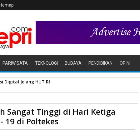
itemap
PARIWISATA
TEKNOLOGI
BUDAYA
PENDIDIKAN
OPINI
i Digital Jelang HUT RI
 Sangat Tinggi di Hari Ketiga
tiga Pelaksanaan Vaksin Covid - 19 di Poltekes
 19 di Poltekes