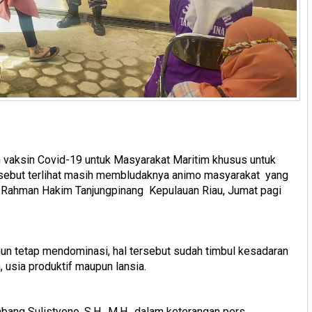
n vaksin Covid-19 untuk Masyarakat Maritim khusus untuk
 tersebut terlihat masih membludaknya animo masyarakat yang
if Rahman Hakim Tanjungpinang Kepulauan Riau, Jumat pagi
hun tetap mendominasi, hal tersebut sudah timbul kesadaran
 usia produktif maupun lansia.
ang Sulistyono, S.H., M.H., dalam keterangan pers