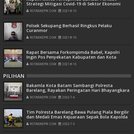
Strategi Mitigasi Covid-19 di Sektor Ekonomi
Warga
ROTASIKEPRI.COM
2021-8-15
Polsek Sekupang Berhasil Ringkus Pelaku
Curanmor
ROTASIKEPRI.COM
2021-8-15
Rapat Bersama Forkompimda Babel, Kapolri
Ingin Pos Penyekatan Kabupaten dan Kota
Dioptimalkan
ROTASIKEPRI.COM
2021-8-15
PILIHAN
Bakamla Kota Batam Sambangi Polresta
Barelang, Rayakan Peringatan Hari Bhayangkara
ke-76
ROTASIKEPRI.COM
2022-7-6
Tim Polresta Barelang Bawa Pulang Piala Bergilir
dan Medali Emas Kejuaraan Sepak Bola Kapolda
Kepri Cup Tahun 2022
ROTASIKEPRI.COM
2022-7-3