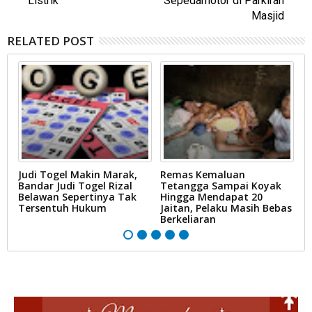
Listrik
Sepedamotor di Parkiran
Masjid
RELATED POST
,
Judi Togel Makin Marak,
Remas Kemaluan
E
Bandar Judi Togel Rizal
Tetangga Sampai Koyak
T
Belawan Sepertinya Tak
Hingga Mendapat 20
P
Tersentuh Hukum
Jaitan, Pelaku Masih Bebas
Berkeliaran