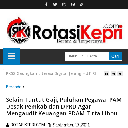
HPL Disorot, PT Sosor Tala Jaya Tolak Perluasan Kampung 
Beranda
Peristiwa
Simalungun
Selain Tuntut Gaji, Puluhan Pegawai PAM
Selain Tuntut Gaji, Puluhan Pegawai PAM Desak Pemkab dan
Desak Pemkab dan DPRD Agar
DPRD Agar Mengaudit Keuangan PDAM Tirta Lihou
Mengaudit Keuangan PDAM Tirta Lihou
ROTASIKEPRI.COM
September 29, 2021