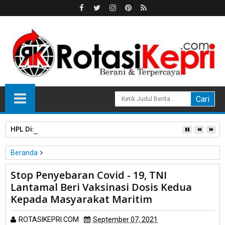
HPL Disorot, PT Sosor Tala Jaya Tolak Perluasan Kampung 
Beranda
TNI-AL
Stop Penyebaran Covid - 19, TNI
Stop Penyebaran Covid - 19, TNI Lantamal Beri Vaksinasi Dosis
Lantamal Beri Vaksinasi Dosis Kedua
Kedua Kepada Masyarakat Maritim
Kepada Masyarakat Maritim
ROTASIKEPRI.COM
September 07, 2021