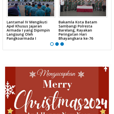
Lantamal IV Mengikuti
Bakamla Kota Batam
D
Apel Khusus Jajaran
Sambangi Polresta
B
Armada I yang Dipimpin
Barelang, Rayakan
L
Langsung Oleh
Peringatan Hari
Pangkoarmada I
Bhayangkara ke-76