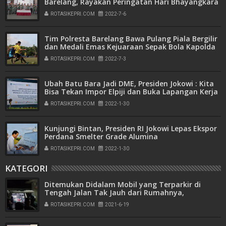
Barelang, Rayakan Peringatan Hari Bhayangkara
ke-76
ROTASIKEPRI.COM
2022-7-6
Tim Polresta Barelang Bawa Pulang Piala Bergilir
dan Medali Emas Kejuaraan Sepak Bola Kapolda
Kepri Cup Tahun 2022
ROTASIKEPRI.COM
2022-7-3
Ubah Batu Bara Jadi DME, Presiden Jokowi : Kita
Bisa Tekan Impor Elpiji dan Buka Lapangan Kerja
ROTASIKEPRI.COM
2022-1-30
Kunjungi Bintan, Presiden RI Jokowi Lepas Ekspor
Perdana Smelter Grade Alumina
ROTASIKEPRI.COM
2022-1-30
KATEGORI
Ditemukan Didalam Mobil yang Terparkir di
Tengah Jalan Tak Jauh dari Rumahnya,
Wartawan Tewas Dengan Luka Tembak
ROTASIKEPRI.COM
2021-6-19