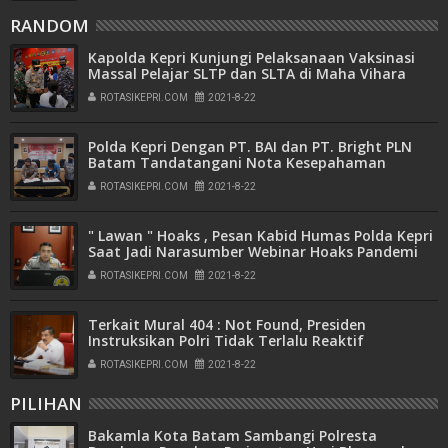
RANDOM
Kapolda Kepri Kunjungi Pelaksanaan Vaksinasi
Massal Pelajar SLTP dan SLTA di Maha Vihara
Duta Maytreya
ROTASIKEPRI.COM
2021-8-22
Polda Kepri Dengan PT. BAI dan PT. Bright PLN
Batam Tandatangani Nota Kesepahaman
ROTASIKEPRI.COM
2021-8-22
" Lawan " Hoaks , Pesan Kabid Humas Polda Kepri
Saat Jadi Narasumber Webinar Hoaks Pandemi
Covid - 19 dan Literasi Digital Bersama
ROTASIKEPRI.COM
2021-8-22
Mahasiswa Universitas Mercu Buana
Terkait Mural 404 : Not Found, Presiden
Instruksikan Polri Tidak Terlalu Reaktif
ROTASIKEPRI.COM
2021-8-22
PILIHAN
Bakamla Kota Batam Sambangi Polresta