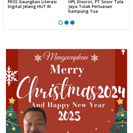
PKSS Gaungkan Literasi
HPL Disorot, PT Sosor Tala
G
Digital Jelang HUT RI
Jaya Tolak Perluasan
d
Kampung Tua
N
D