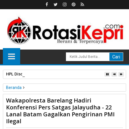
HPL Disorot, PT Sosor Tala Jaya Tolak Perluasan Kampung 
Beranda
Unlabelled
Wakapolresta Barelang Hadiri
Wakapolresta Barelang Hadiri Konferensi Pers Satgas
Konferensi Pers Satgas Jalayudha - 22
Jalayudha - 22 Lanal Batam Gagalkan Pengirinan PMI Ilegal
Lanal Batam Gagalkan Pengirinan PMI
Ilegal