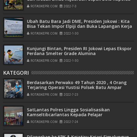
Kepri Cup Tahun 2022
ROTASIKEPRI.COM
2022-7-3
Ubah Batu Bara Jadi DME, Presiden Jokowi : Kita
Bisa Tekan Impor Elpiji dan Buka Lapangan Kerja
ROTASIKEPRI.COM
2022-1-30
Kunjungi Bintan, Presiden RI Jokowi Lepas Ekspor
Perdana Smelter Grade Alumina
ROTASIKEPRI.COM
2022-1-30
KATEGORI
Berdasarkan Perwako 49 Tahun 2020 , 4 Orang
Terjaring Operasi Yustisi Polsek Batu Ampar
ROTASIKEPRI.COM
2022-7-23
SatLantas Polres Lingga Sosialisasikan
Kamseltibcarlantas Kepada Pelajar
ROTASIKEPRI.COM
2022-7-24
Dilaporkan ke KPK & Kejatisu Kejari Simalungun