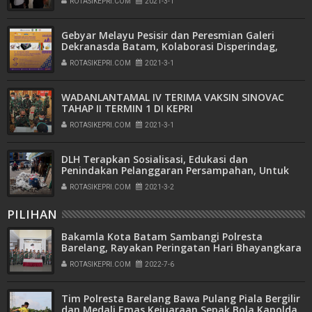
ROTASIKEPRI.COM
2021-3-1
Gebyar Melayu Pesisir dan Peresmian Galeri
Dekranasda Batam, Kolaborasi Disperindag,
Dekranasda dan Bank Indonesia.
ROTASIKEPRI.COM
2021-3-1
WADANLANTAMAL IV TERIMA VAKSIN SINOVAC
TAHAP II TERMIN 1 DI KEPRI
ROTASIKEPRI.COM
2021-3-1
DLH Terapkan Sosialisasi, Edukasi dan
Penindakan Pelanggaran Persampahan, Untuk
Dukung Pariwisata Batam
ROTASIKEPRI.COM
2021-3-2
PILIHAN
Bakamla Kota Batam Sambangi Polresta
Barelang, Rayakan Peringatan Hari Bhayangkara
ke-76
ROTASIKEPRI.COM
2022-7-6
Tim Polresta Barelang Bawa Pulang Piala Bergilir
dan Medali Emas Kejuaraan Sepak Bola Kapolda