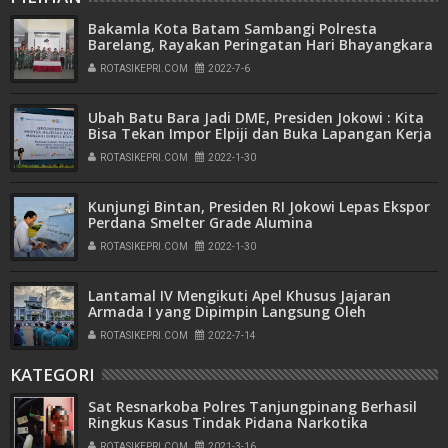
Bakamla Kota Batam Sambangi Polresta
Barelang, Rayakan Peringatan Hari Bhayangkara
ke-76
ROTASIKEPRI.COM
2022-7-6
Ubah Batu Bara Jadi DME, Presiden Jokowi : Kita
Bisa Tekan Impor Elpiji dan Buka Lapangan Kerja
ROTASIKEPRI.COM
2022-1-30
Kunjungi Bintan, Presiden RI Jokowi Lepas Ekspor
Perdana Smelter Grade Alumina
ROTASIKEPRI.COM
2022-1-30
Lantamal IV Mengikuti Apel Khusus Jajaran
Armada I yang Dipimpin Langsung Oleh
Pangkoarmada I
ROTASIKEPRI.COM
2022-7-14
KATEGORI
Sat Resnarkoba Polres Tanjungpinang Berhasil
Ringkus Kasus Tindak Pidana Narkotika
ROTASIKEPRI.COM
2021-3-16