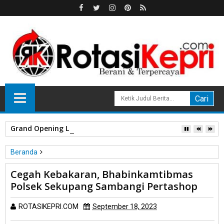
Grand Opening Loong KTV di One Mall Batam Center, Nikma
Beranda
Unlabelled
Cegah Kebakaran, Bhabinkamtibmas
Cegah Kebakaran, Bhabinkamtibmas Polsek Sekupang
Polsek Sekupang Sambangi Pertashop
Sambangi Pertashop
ROTASIKEPRI.COM
September 18, 2023