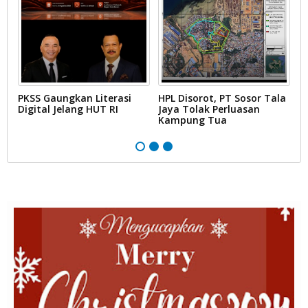
PKSS Gaungkan Literasi
HPL Disorot, PT Sosor Tala
G
Digital Jelang HUT RI
Jaya Tolak Perluasan
d
Kampung Tua
N
D