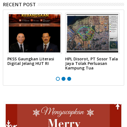
RECENT POST
PKSS Gaungkan Literasi
HPL Disorot, PT Sosor Tala
G
Digital Jelang HUT RI
Jaya Tolak Perluasan
d
Kampung Tua
N
D