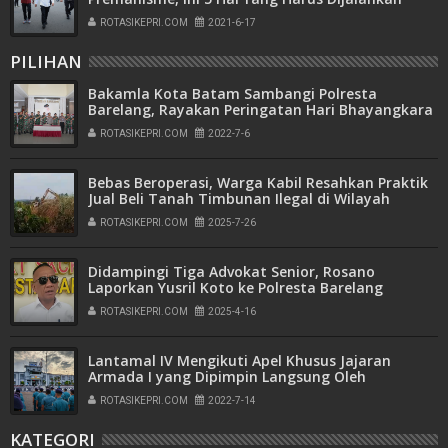
Kapolda
ROTASIKEPRI.COM
2021-6-17
PILIHAN
Bakamla Kota Batam Sambangi Polresta
Barelang, Rayakan Peringatan Hari Bhayangkara
ke-76
ROTASIKEPRI.COM
2022-7-6
Bebas Beroperasi, Warga Kabil Resahkan Praktik
Jual Beli Tanah Timbunan Ilegal di Wilayah
Pemukiman
ROTASIKEPRI.COM
2025-7-26
Didampingi Tiga Advokat Senior, Rosano
Laporkan Yusril Koto ke Polresta Barelang
ROTASIKEPRI.COM
2025-4-16
Lantamal IV Mengikuti Apel Khusus Jajaran
Armada I yang Dipimpin Langsung Oleh
Pangkoarmada I
ROTASIKEPRI.COM
2022-7-14
KATEGORI