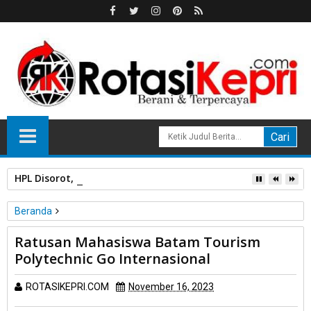
HPL Disorot, PT Sosor Tala Jaya Tolak Perluasan Kampung 
Beranda
Unlabelled
Ratusan Mahasiswa Batam Tourism
Ratusan Mahasiswa Batam Tourism Polytechnic Go
Polytechnic Go Internasional
Internasional
ROTASIKEPRI.COM
November 16, 2023