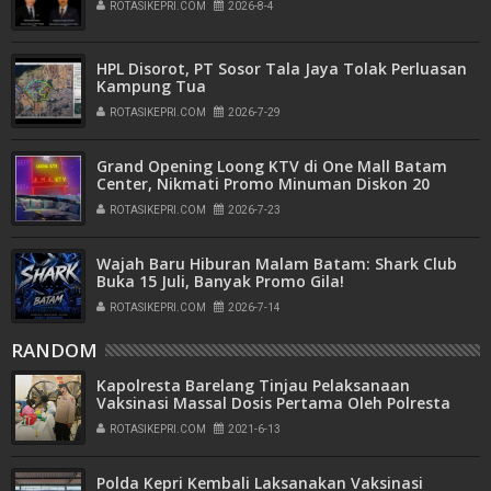
ROTASIKEPRI.COM
2026-8-4
HPL Disorot, PT Sosor Tala Jaya Tolak Perluasan
Kampung Tua
ROTASIKEPRI.COM
2026-7-29
Grand Opening Loong KTV di One Mall Batam
Center, Nikmati Promo Minuman Diskon 20
Persen
ROTASIKEPRI.COM
2026-7-23
Wajah Baru Hiburan Malam Batam: Shark Club
Buka 15 Juli, Banyak Promo Gila!
ROTASIKEPRI.COM
2026-7-14
RANDOM
Kapolresta Barelang Tinjau Pelaksanaan
Vaksinasi Massal Dosis Pertama Oleh Polresta
Barelang, Kodim 0316, dan Dinas Kesehatan Kota
ROTASIKEPRI.COM
2021-6-13
Batam
Polda Kepri Kembali Laksanakan Vaksinasi