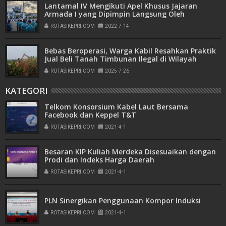
Lantamal IV Mengikuti Apel Khusus Jajaran
Armada I yang Dipimpin Langsung Oleh
Pangkoarmada I
ROTASIKEPRI.COM
2022-7-14
Bebas Beroperasi, Warga Kabil Resahkan Praktik
Jual Beli Tanah Timbunan Ilegal di Wilayah
Pemukiman
ROTASIKEPRI.COM
2025-7-26
KATEGORI
Telkom Konsorsium Kabel Laut Bersama
Facebook dan Keppel T&T
ROTASIKEPRI.COM
2021-4-1
Besaran KIP Kuliah Merdeka Disesuaikan dengan
Prodi dan Indeks Harga Daerah
ROTASIKEPRI.COM
2021-4-1
PLN Sinergikan Penggunaan Kompor Induksi
ROTASIKEPRI.COM
2021-4-1