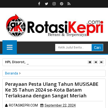
HPL Disorot, PT Sosor Tala Jaya Tolak Perluasan Kampung 
Beranda
Batam
Perayaan Pesta Ulang Tahun MUSISABE
Perayaan Pesta Ulang Tahun MUSISABE Ke 35 Tahun 2024 se-
Ke 35 Tahun 2024 se-Kota Batam
Kota Batam Terlaksana dengan Sangat Meriah
Terlaksana dengan Sangat Meriah
ROTASIKEPRI.COM
September 22, 2024