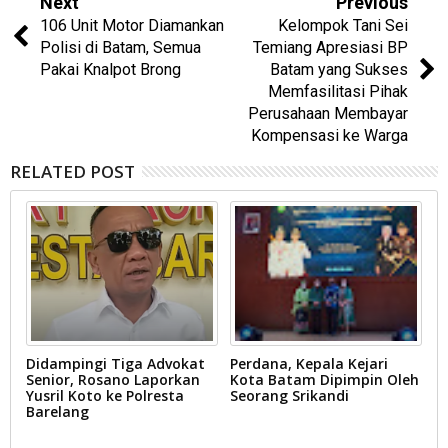
Next
Previous
106 Unit Motor Diamankan
Kelompok Tani Sei
Polisi di Batam, Semua
Temiang Apresiasi BP
Pakai Knalpot Brong
Batam yang Sukses
Memfasilitasi Pihak
Perusahaan Membayar
Kompensasi ke Warga
RELATED POST
Didampingi Tiga Advokat
Perdana, Kepala Kejari
C
Senior, Rosano Laporkan
Kota Batam Dipimpin Oleh
N
Yusril Koto ke Polresta
Seorang Srikandi
S
r
Barelang
S
B
M