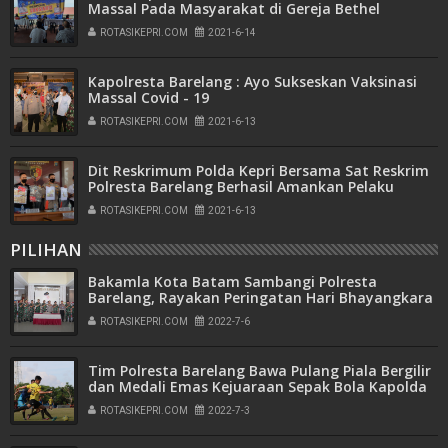
Massal Pada Masyarakat di Gereja Bethel
Indonesia Batam
ROTASIKEPRI.COM
2021-6-14
Kapolresta Barelang : Ayo Sukseskan Vaksinasi
Massal Covid - 19
ROTASIKEPRI.COM
2021-6-13
Dit Reskrimum Polda Kepri Bersama Sat Reskrim
Polresta Barelang Berhasil Amankan Pelaku
Premanisme dan Pungli
ROTASIKEPRI.COM
2021-6-13
PILIHAN
Bakamla Kota Batam Sambangi Polresta
Barelang, Rayakan Peringatan Hari Bhayangkara
ke-76
ROTASIKEPRI.COM
2022-7-6
Tim Polresta Barelang Bawa Pulang Piala Bergilir
dan Medali Emas Kejuaraan Sepak Bola Kapolda
Kepri Cup Tahun 2022
ROTASIKEPRI.COM
2022-7-3