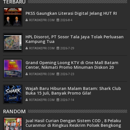
TERBARU
PKSS Gaungkan Literasi Digital Jelang HUT RI
ROTASIKEPRI.COM
2026-8-4
HPL Disorot, PT Sosor Tala Jaya Tolak Perluasan
Kampung Tua
ROTASIKEPRI.COM
2026-7-29
Grand Opening Loong KTV di One Mall Batam
Center, Nikmati Promo Minuman Diskon 20
Persen
ROTASIKEPRI.COM
2026-7-23
Wajah Baru Hiburan Malam Batam: Shark Club
Buka 15 Juli, Banyak Promo Gila!
ROTASIKEPRI.COM
2026-7-14
RANDOM
Jual Hasil Curian Dengan Sistem COD , 8 Pelaku
Curanmor di Ringkus Reskrim Polsek Bengkong