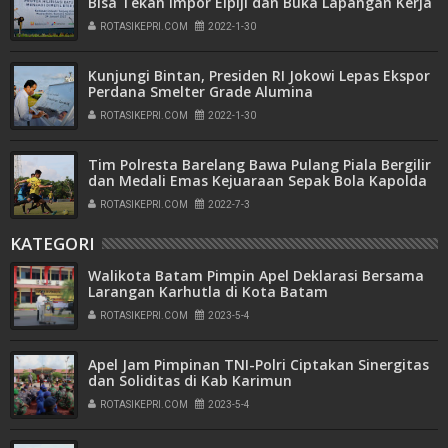
Bisa Tekan Impor Elpiji dan Buka Lapangan Kerja
ROTASIKEPRI.COM
2022-1-30
Kunjungi Bintan, Presiden RI Jokowi Lepas Ekspor
Perdana Smelter Grade Alumina
ROTASIKEPRI.COM
2022-1-30
Tim Polresta Barelang Bawa Pulang Piala Bergilir
dan Medali Emas Kejuaraan Sepak Bola Kapolda
Kepri Cup Tahun 2022
ROTASIKEPRI.COM
2022-7-3
KATEGORI
Walikota Batam Pimpin Apel Deklarasi Bersama
Larangan Karhutla di Kota Batam
ROTASIKEPRI.COM
2023-5-4
Apel Jam Pimpinan TNI-Polri Ciptakan Sinergitas
dan Soliditas di Kab Karimun
ROTASIKEPRI.COM
2023-5-4