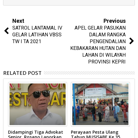
Next
Previous
SATROL LANTAMAL IV
APEL GELAR PASUKAN
GELAR LATIHAN VBSS
DALAM RANGKA
TW I TA 2021
PENGENDALIAN
KEBAKARAN HUTAN DAN
LAHAN DI WILAYAH
PROVINSI KEPRI
RELATED POST
n
Didampingi Tiga Advokat
Perayaan Pesta Ulang
P
o
Senior, Rosano Laporkan
Tahun MUSISABE Ke 35
K