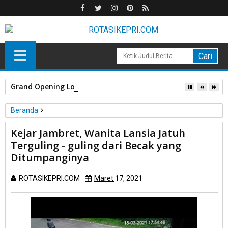
Grand Opening Loong KTV di One Mall Batam Center, Nikma
Beranda
Pematang Siantar
Peristiwa
Kejar Jambret, Wanita Lansia Jatuh
Kejar Jambret, Wanita Lansia Jatuh Terguling - guling dari Becak
Terguling - guling dari Becak yang
yang Ditumpanginya
Ditumpanginya
ROTASIKEPRI.COM
Maret 17, 2021