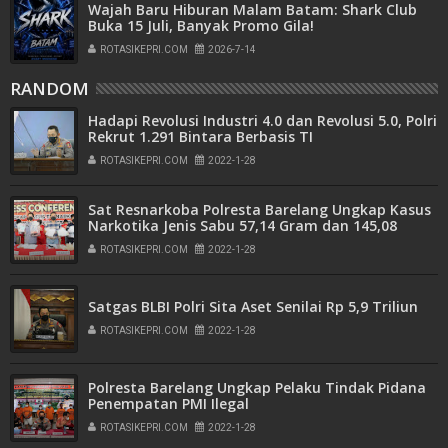
Wajah Baru Hiburan Malam Batam: Shark Club
Buka 15 Juli, Banyak Promo Gila!
ROTASIKEPRI.COM
2026-7-14
RANDOM
Hadapi Revolusi Industri 4.0 dan Revolusi 5.0, Polri
Rekrut 1.291 Bintara Berbasis TI
ROTASIKEPRI.COM
2022-1-28
Sat Resnarkoba Polresta Barelang Ungkap Kasus
Narkotika Jenis Sabu 57,14 Gram dan 145,08
Gram Daun Ganja
ROTASIKEPRI.COM
2022-1-28
Satgas BLBI Polri Sita Aset Senilai Rp 5,9 Triliun
ROTASIKEPRI.COM
2022-1-28
Polresta Barelang Ungkap Pelaku Tindak Pidana
Penempatan PMI Ilegal
ROTASIKEPRI.COM
2022-1-28