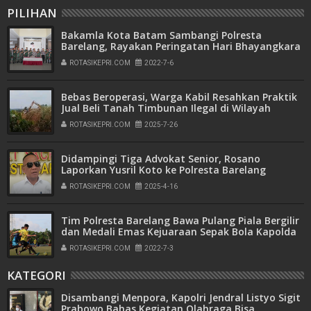
PILIHAN
Bakamla Kota Batam Sambangi Polresta
Barelang, Rayakan Peringatan Hari Bhayangkara
ke-76
ROTASIKEPRI.COM
2022-7-6
Bebas Beroperasi, Warga Kabil Resahkan Praktik
Jual Beli Tanah Timbunan Ilegal di Wilayah
Pemukiman
ROTASIKEPRI.COM
2025-7-26
Didampingi Tiga Advokat Senior, Rosano
Laporkan Yusril Koto ke Polresta Barelang
ROTASIKEPRI.COM
2025-4-16
Tim Polresta Barelang Bawa Pulang Piala Bergilir
dan Medali Emas Kejuaraan Sepak Bola Kapolda
Kepri Cup Tahun 2022
ROTASIKEPRI.COM
2022-7-3
KATEGORI
Disambangi Menpora, Kapolri Jendral Listyo Sigit
Prabowo Bahas Kegiatan Olahraga Bisa