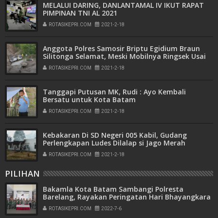
MELALUI DARING, DANLANTAMAL IV IKUT RAPAT
PIMPINAN TNI AL 2021
ROTASIKEPRI.COM
2021-2-18
Anggota Polres Samosir Briptu Egidium Braun
Silitonga Selamat, Meski Mobilnya Ringsek Usai
Terjun Kejurang di Pondok Bulu
ROTASIKEPRI.COM
2021-2-18
Tanggapi Putusan MK, Rudi : Ayo Kembali
Bersatu untuk Kota Batam
ROTASIKEPRI.COM
2021-2-18
Kebakaran Di SD Negeri 005 Kabil, Gudang
Perlengkapan Ludes Dilalap si Jago Merah
ROTASIKEPRI.COM
2021-2-18
PILIHAN
Bakamla Kota Batam Sambangi Polresta
Barelang, Rayakan Peringatan Hari Bhayangkara
ke-76
ROTASIKEPRI.COM
2022-7-6