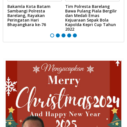
Bakamla Kota Batam
Tim Polresta Barelang
K
eh
Sambangi Polresta
Bawa Pulang Piala Bergilir
d
Barelang, Rayakan
dan Medali Emas
K
Peringatan Hari
Kejuaraan Sepak Bola
K
Bhayangkara ke-76
Kapolda Kepri Cup Tahun
2022