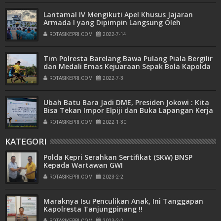
Lantamal IV Mengikuti Apel Khusus Jajaran
Armada I yang Dipimpin Langsung Oleh
Pangkoarmada I
ROTASIKEPRI.COM
2022-7-14
Tim Polresta Barelang Bawa Pulang Piala Bergilir
dan Medali Emas Kejuaraan Sepak Bola Kapolda
Kepri Cup Tahun 2022
ROTASIKEPRI.COM
2022-7-3
Ubah Batu Bara Jadi DME, Presiden Jokowi : Kita
Bisa Tekan Impor Elpiji dan Buka Lapangan Kerja
ROTASIKEPRI.COM
2022-1-30
KATEGORI
Polda Kepri Serahkan Sertifikat (SKW) BNSP
Kepada Wartawan GWI
ROTASIKEPRI.COM
2023-2-2
Maraknya Isu Penculikan Anak, Ini Tanggapan
Kapolresta Tanjungpinang !!
ROTASIKEPRI.COM
2023-2-2