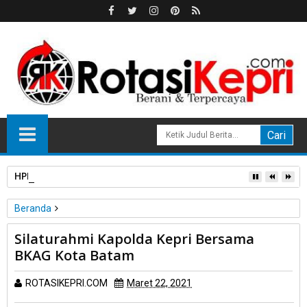
HPL Disorot, PT Sosor Tala Jaya Tolak Perluasan Kampung 
Beranda
Batam
Polri
Silaturahmi Kapolda Kepri Bersama
Silaturahmi Kapolda Kepri Bersama BKAG Kota Batam
BKAG Kota Batam
ROTASIKEPRI.COM
Maret 22, 2021