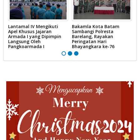
Lantamal IV Mengikuti
Bakamla Kota Batam
D
Apel Khusus Jajaran
Sambangi Polresta
B
Armada I yang Dipimpin
Barelang, Rayakan
L
Langsung Oleh
Peringatan Hari
Pangkoarmada I
Bhayangkara ke-76