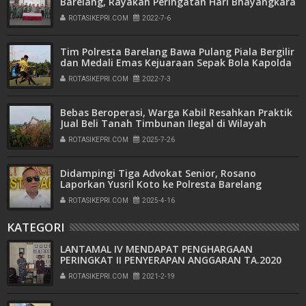
Barelang, Rayakan Peringatan Hari Bhayangkara
ke-76
ROTASIKEPRI.COM
2022-7-6
Tim Polresta Barelang Bawa Pulang Piala Bergilir
dan Medali Emas Kejuaraan Sepak Bola Kapolda
Kepri Cup Tahun 2022
ROTASIKEPRI.COM
2022-7-3
Bebas Beroperasi, Warga Kabil Resahkan Praktik
Jual Beli Tanah Timbunan Ilegal di Wilayah
Pemukiman
ROTASIKEPRI.COM
2025-7-26
Didampingi Tiga Advokat Senior, Rosano
Laporkan Yusril Koto ke Polresta Barelang
ROTASIKEPRI.COM
2025-4-16
KATEGORI
LANTAMAL IV MENDAPAT PENGHARGAAN
PERINGKAT II PENYERAPAN ANGGARAN TA.2020
ROTASIKEPRI.COM
2021-2-19