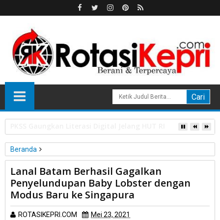
HPL Disorot, PT Sosor Tala Jaya Tolak Perluasan Kampung 
Beranda
TNI-AL
Lanal Batam Berhasil Gagalkan
Lanal Batam Berhasil Gagalkan Penyelundupan Baby Lobster
Penyelundupan Baby Lobster dengan
dengan Modus Baru ke Singapura
Modus Baru ke Singapura
ROTASIKEPRI.COM
Mei 23, 2021