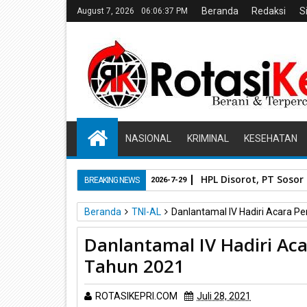
Beranda
Redaksi
S
August 7, 2026
06:06:38 PM
NASIONAL
KRIMINAL
KESEHATAN
HPL Disorot, PT Soso
BREAKING NEWS
2026-7-29
Beranda
TNI-AL
Danlantamal IV Hadiri Acara 
Danlantamal IV Hadiri Ac
Tahun 2021
ROTASIKEPRI.COM
Juli 28, 2021