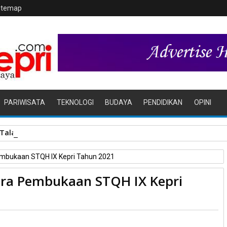
itemap
PARIWISATA
TEKNOLOGI
BUDAYA
PENDIDIKAN
OPINI
r Tala Jaya Tolak Perluasan Kampung Tua
Pembukaan STQH IX Kepri Tahun 2021
ara Pembukaan STQH IX Kepri