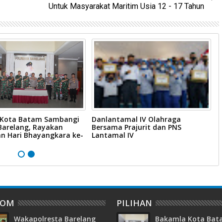
Untuk Masyarakat Maritim Usia 12 - 17 Tahun
Kota Batam Sambangi
Danlantamal IV Olahraga
D
Barelang, Rayakan
Bersama Prajurit dan PNS
V
an Hari Bhayangkara ke-
Lantamal IV
T
DOM
PILIHAN
Wakapolresta Barelang
Bakamla Kota Ba