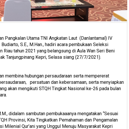
n Pangkalan Utama TNI Angkatan Laut (Danlantamal) IV
udiarto, S.E., M.Han., hadiri acara pembukaan Seleksi
an Riau tahun 2021 yang belangsung di Aula Wan Seri Beni
k Tanjungpinang Kepri, Selasa siang (27/7/2021).
n dan membina hubungan persaudaraan serta mempererat
ersaudaraan, persatuan dan kebersamaan, serta menyiapkan
 yang akan mengikuti STQH Tingkat Nasional ke-26 pada bulan
ara.
, M.M., didalam sambutan pembukaaanya mengatakan “Sesuai
TQH Provinsi, Kita Tingkatkan Pemahaman dan Pengamalan
si Milenial Qur’ani yang Unggul Menuju Masyarakat Kepri