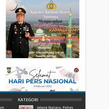
anlantamal IV Hadiri Launching
Danlantamal IV Jadi Pembica
aksinasi Untuk Anak Usia 6 - 11
dalam Dialog Lintas Tanjung
ahun
Pinang Pagi di Studio Pro 4 R
KATEGORI
tam
Jelang Nataru, Polres