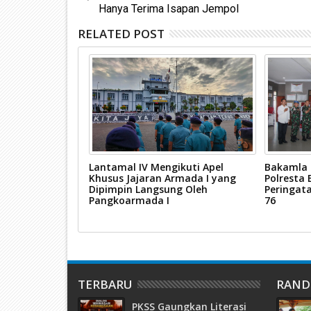
Hanya Terima Isapan Jempol
RELATED POST
 Balai Karimun
Lantamal IV Mengikuti Apel
Bakamla 
kol Laut (P) Joko
Khusus Jajaran Armada I yang
Polresta 
Dipimpin Langsung Oleh
Peringat
Pangkoarmada I
76
TERBARU
RAN
PKSS Gaungkan Literasi