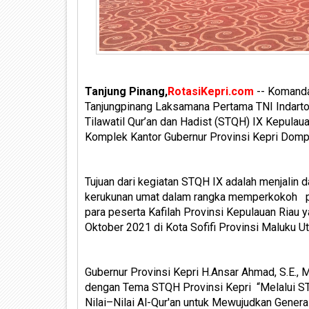
Tanjung Pinang,
RotasiKepri.com
-- Komanda
Tanjungpinang Laksamana Pertama TNI Indarto B
Tilawatil Qur’an dan Hadist (STQH) IX Kepulau
Komplek Kantor Gubernur Provinsi Kepri Dompa
Tujuan dari kegiatan STQH IX adalah menjali
kerukunan umat dalam rangka memperkokoh p
para peserta Kafilah Provinsi Kepulauan Riau
Oktober 2021 di Kota Sofifi Provinsi Maluku Ut
Gubernur Provinsi Kepri H.Ansar Ahmad, S.E.
dengan Tema STQH Provinsi Kepri “Melalui S
Nilai–Nilai Al-Qur'an untuk Mewujudkan Genera