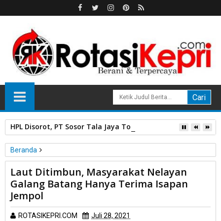
HPL Disorot, PT Sosor Tala Jaya Tolak Perluasan Kampung 
Beranda
Kab. Bintan
Peristiwa
Laut Ditimbun, Masyarakat Nelayan
Laut Ditimbun, Masyarakat Nelayan Galang Batang Hanya
Galang Batang Hanya Terima Isapan
Terima Isapan Jempol
Jempol
ROTASIKEPRI.COM
Juli 28, 2021