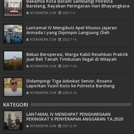
Bakamla Kota Batam Sambangi Polresta
Barelang, Rayakan Peringatan Hari Bhayangkara
ke-76
ROTASIKEPRI.COM
2022-7-6
Lantamal IV Mengikuti Apel Khusus Jajaran
Armada I yang Dipimpin Langsung Oleh
Pangkoarmada I
ROTASIKEPRI.COM
2022-7-14
Bebas Beroperasi, Warga Kabil Resahkan Praktik
Jual Beli Tanah Timbunan Ilegal di Wilayah
Pemukiman
ROTASIKEPRI.COM
2025-7-26
Didampingi Tiga Advokat Senior, Rosano
Laporkan Yusril Koto ke Polresta Barelang
ROTASIKEPRI.COM
2025-4-16
KATEGORI
LANTAMAL IV MENDAPAT PENGHARGAAN
PERINGKAT II PENYERAPAN ANGGARAN TA.2020
ROTASIKEPRI.COM
2021-2-19