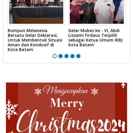
Rumpun Melanesia
Gelar Mubes ke - VI, Abdi
K
Bersatu Gelar Deklarasi,
Lissami Firdaus Terpilih
P
Untuk Membentuk Situasi
sebagai Ketua Umum IKBJ
Re
Aman dan Kondusif di
Kota Batam'
P
Kota Batam
K