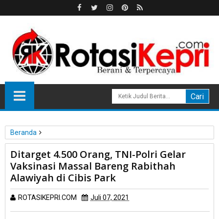
Beranda
Kesehatan
Polri
TNI
Ditarget 4.500 Orang, TNI-Polri Gelar
Ditarget 4.500 Orang, TNI-Polri Gelar Vaksinasi Massal Bareng
Vaksinasi Massal Bareng Rabithah
Rabithah Alawiyah di Cibis Park
Alawiyah di Cibis Park
ROTASIKEPRI.COM
Juli 07, 2021