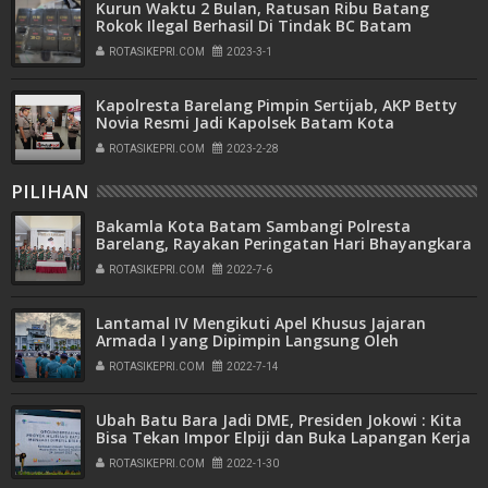
Kurun Waktu 2 Bulan, Ratusan Ribu Batang
Rokok Ilegal Berhasil Di Tindak BC Batam
ROTASIKEPRI.COM
2023-3-1
Kapolresta Barelang Pimpin Sertijab, AKP Betty
Novia Resmi Jadi Kapolsek Batam Kota
ROTASIKEPRI.COM
2023-2-28
PILIHAN
Bakamla Kota Batam Sambangi Polresta
Barelang, Rayakan Peringatan Hari Bhayangkara
ke-76
ROTASIKEPRI.COM
2022-7-6
Lantamal IV Mengikuti Apel Khusus Jajaran
Armada I yang Dipimpin Langsung Oleh
Pangkoarmada I
ROTASIKEPRI.COM
2022-7-14
Ubah Batu Bara Jadi DME, Presiden Jokowi : Kita
Bisa Tekan Impor Elpiji dan Buka Lapangan Kerja
ROTASIKEPRI.COM
2022-1-30