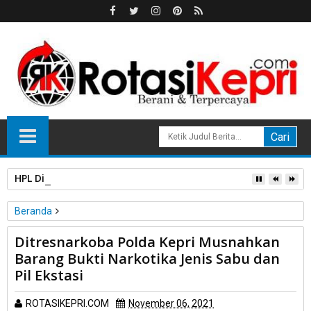
HPL Disorot, PT Sosor Tala Jaya Tolak Perluasan Kampung 
Beranda
Hukum
Polri
Ditresnarkoba Polda Kepri Musnahkan
Ditresnarkoba Polda Kepri Musnahkan Barang Bukti Narkotika
Barang Bukti Narkotika Jenis Sabu dan
Jenis Sabu dan Pil Ekstasi
Pil Ekstasi
ROTASIKEPRI.COM
November 06, 2021