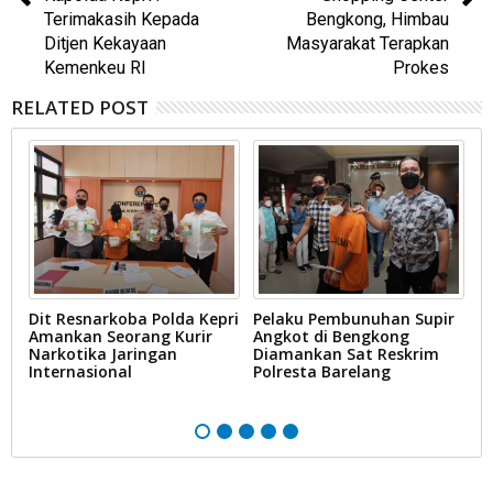
Terimakasih Kepada
Bengkong, Himbau
Ditjen Kekayaan
Masyarakat Terapkan
Kemenkeu RI
Prokes
RELATED POST
y
Dit Resnarkoba Polda Kepri
Pelaku Pembunuhan Supir
M
Amankan Seorang Kurir
Angkot di Bengkong
M
Narkotika Jaringan
Diamankan Sat Reskrim
M
Internasional
Polresta Barelang
Po