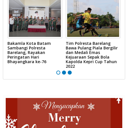
ri
Bakamla Kota Batam
Tim Polresta Barelang
K
Sambangi Polresta
Bawa Pulang Piala Bergilir
d
Barelang, Rayakan
dan Medali Emas
K
Peringatan Hari
Kejuaraan Sepak Bola
K
Bhayangkara ke-76
Kapolda Kepri Cup Tahun
2022