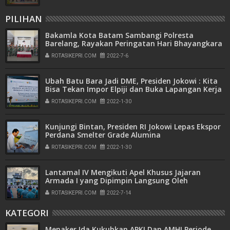
PILIHAN
Bakamla Kota Batam Sambangi Polresta
Barelang, Rayakan Peringatan Hari Bhayangkara
ke-76
ROTASIKEPRI.COM
2022-7-6
Ubah Batu Bara Jadi DME, Presiden Jokowi : Kita
Bisa Tekan Impor Elpiji dan Buka Lapangan Kerja
ROTASIKEPRI.COM
2022-1-30
Kunjungi Bintan, Presiden RI Jokowi Lepas Ekspor
Perdana Smelter Grade Alumina
ROTASIKEPRI.COM
2022-1-30
Lantamal IV Mengikuti Apel Khusus Jajaran
Armada I yang Dipimpin Langsung Oleh
Pangkoarmada I
ROTASIKEPRI.COM
2022-7-14
KATEGORI
Menaker Ida Kukuhkan APKI Dan AMHI Periode