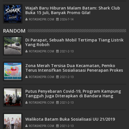
Wajah Baru Hiburan Malam Batam: Shark Club
Buka 15 Juli, Banyak Promo Gila!
ROTASIKEPRI.COM
2026-7-14
RANDOM
Di Parapat, Sebuah Mobil Tertimpa Tiang Listrik
Yang Roboh
ROTASIKEPRI.COM
2021-2-13
Zona Merah Tersisa Dua Kecamatan, Pemko
Terus Intensifkan Sosialiasasi Penerapan Prokes
ROTASIKEPRI.COM
2021-2-13
Putus Penyebaran Covid-19, Program Kampung
Tangguh Juga Diterapkan di Bandara Hang
Nadim Batam
ROTASIKEPRI.COM
2021-2-13
Walikota Batam Buka Sosialisasi UU 21/2019
ROTASIKEPRI.COM
2021-2-13