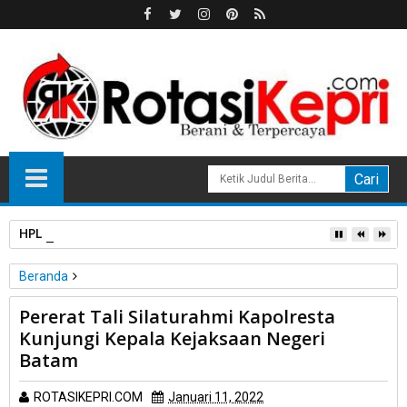
HPL Disorot, PT Sosor Tala Jaya Tolak Perluasan Kampung 
Beranda
Polri
Pererat Tali Silaturahmi Kapolresta
Pererat Tali Silaturahmi Kapolresta Kunjungi Kepala Kejaksaan
Kunjungi Kepala Kejaksaan Negeri
Negeri Batam
Batam
ROTASIKEPRI.COM
Januari 11, 2022