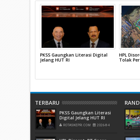
Karimun
PKSS Gaungkan Literasi Digital
HPL Disor
urdin Basirun
Jelang HUT RI
Tolak Pe
TERBARU
RAN
PKSS Gaungkan Literasi
Digital Jelang HUT RI
ROTASIKEPRI.COM
2026-8-4