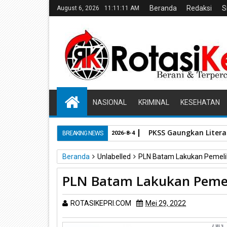
Beranda
Redaksi
S
August 6, 2026
11:11:12 AM
NASIONAL
KRIMINAL
KESEHATAN
PKSS Gaungkan Literas
BREAKING NEWS
2026-8-4
Beranda
Unlabelled
PLN Batam Lakukan Pemeli
PLN Batam Lakukan Pemel
ROTASIKEPRI.COM
Mei 29, 2022