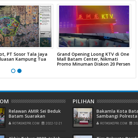
ot, PT Sosor Tala Jaya
Grand Opening Loong KTV di One
W
rluasan Kampung Tua
Mall Batam Center, Nikmati
B
Promo Minuman Diskon 20 Persen
B
DOM
PILIHAN
Relawan AMIR Sei Beduk
Bakamla Kota Ba
Batam Suarakan
Sambangi Polresta
Deklarasi Dukungan
Barelang, Rayakan
ROTASIKEPRI.COM
2022-12-21
ROTASIKEPRI.COM
20
Peringatan Hari
Bhayangkara ke-7