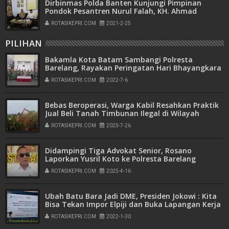
Dirbinmas Polda Banten Kunjungi Pimpinan
Pondok Pesantren Nurul Falah, KH. Ahmad
Rafiudin S. Ag.
ROTASIKEPRI.COM
2021-2-25
PILIHAN
Bakamla Kota Batam Sambangi Polresta
Barelang, Rayakan Peringatan Hari Bhayangkara
ke-76
ROTASIKEPRI.COM
2022-7-6
Bebas Beroperasi, Warga Kabil Resahkan Praktik
Jual Beli Tanah Timbunan Ilegal di Wilayah
Pemukiman
ROTASIKEPRI.COM
2025-7-26
Didampingi Tiga Advokat Senior, Rosano
Laporkan Yusril Koto ke Polresta Barelang
ROTASIKEPRI.COM
2025-4-16
Ubah Batu Bara Jadi DME, Presiden Jokowi : Kita
Bisa Tekan Impor Elpiji dan Buka Lapangan Kerja
ROTASIKEPRI.COM
2022-1-30