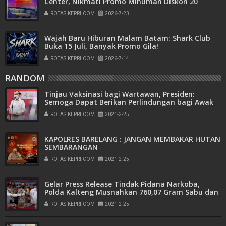
Center, Nikmati Promo Minuman Diskon 20
Persen
ROTASIKEPRI.COM
2026-7-23
Wajah Baru Hiburan Malam Batam: Shark Club
Buka 15 Juli, Banyak Promo Gila!
ROTASIKEPRI.COM
2026-7-14
RANDOM
Tinjau Vaksinasi bagi Wartawan, Presiden:
Semoga Dapat Berikan Perlindungan bagi Awak
Media
ROTASIKEPRI.COM
2021-2-25
KAPOLRES BARELANG : JANGAN MEMBAKAR HUTAN
SEMBARANGAN
ROTASIKEPRI.COM
2021-2-25
Gelar Press Release Tindak Pidana Narkoba,
Polda Kalteng Musnahkan 760,07 Gram Sabu dan
Amankan 6 Senpi Rakitan
ROTASIKEPRI.COM
2021-2-25