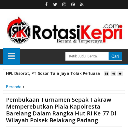
Grand Opening Loong KTV di One Mall Batam Center, Nikma
Beranda
Unlabelled
Pembukaan Turnamen Sepak Takraw
Pembukaan Turnamen Sepak Takraw Memperebutkan Piala
Memperebutkan Piala Kapolresta
Kapolresta Barelang Dalam Rangka Hut RI Ke-77 Di Wilayah
Barelang Dalam Rangka Hut RI Ke-77 Di
Polsek Belakang Padang
Wilayah Polsek Belakang Padang