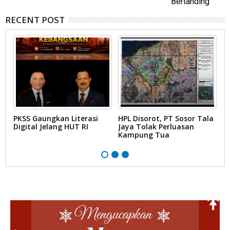
Bertanding
RECENT POST
PKSS Gaungkan Literasi
HPL Disorot, PT Sosor Tala
G
Digital Jelang HUT RI
Jaya Tolak Perluasan
d
Kampung Tua
N
D