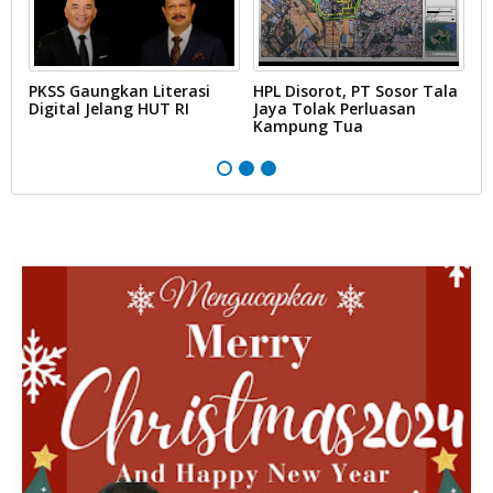
PKSS Gaungkan Literasi
HPL Disorot, PT Sosor Tala
G
Digital Jelang HUT RI
Jaya Tolak Perluasan
d
Kampung Tua
N
D