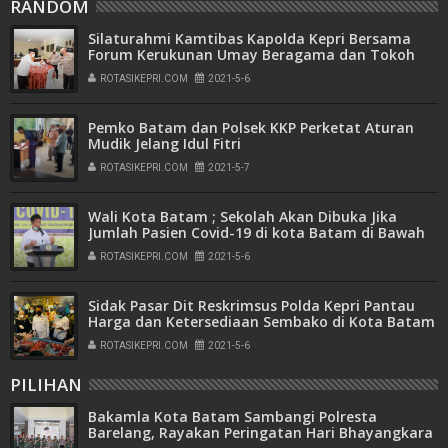
RANDOM
Silaturahmi Kamtibas Kapolda Kepri Bersama
Forum Kerukunan Umay Beragama dan Tokoh
Agama di Provinsi Kepri
ROTASIKEPRI.COM
2021-5-6
Pemko Batam dan Polsek KKP Perketat Aturan
Mudik Jelang Idul Fitri
ROTASIKEPRI.COM
2021-5-7
Wali Kota Batam ; Sekolah Akan Dibuka Jika
Jumlah Pasien Covid-19 di kota Batam di Bawah
100 Orang
ROTASIKEPRI.COM
2021-5-6
Sidak Pasar Dit Reskrimsus Polda Kepri Pantau
Harga dan Ketersediaan Sembako di Kota Batam
ROTASIKEPRI.COM
2021-5-6
PILIHAN
Bakamla Kota Batam Sambangi Polresta
Barelang, Rayakan Peringatan Hari Bhayangkara