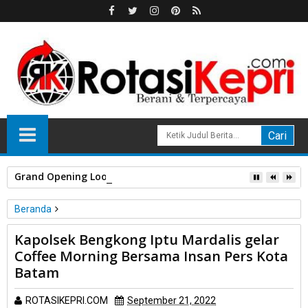
Grand Opening Loong KTV di One Mall Batam Center, Nikma
Beranda
Unlabelled
Kapolsek Bengkong Iptu Mardalis gelar
Kapolsek Bengkong Iptu Mardalis gelar Coffee Morning
Coffee Morning Bersama Insan Pers Kota
Bersama Insan Pers Kota Batam
Batam
ROTASIKEPRI.COM
September 21, 2022