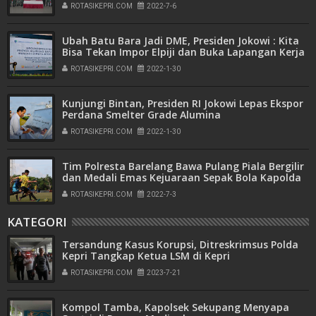
ke-76
ROTASIKEPRI.COM
2022-7-6
Ubah Batu Bara Jadi DME, Presiden Jokowi : Kita
Bisa Tekan Impor Elpiji dan Buka Lapangan Kerja
ROTASIKEPRI.COM
2022-1-30
Kunjungi Bintan, Presiden RI Jokowi Lepas Ekspor
Perdana Smelter Grade Alumina
ROTASIKEPRI.COM
2022-1-30
Tim Polresta Barelang Bawa Pulang Piala Bergilir
dan Medali Emas Kejuaraan Sepak Bola Kapolda
Kepri Cup Tahun 2022
ROTASIKEPRI.COM
2022-7-3
KATEGORI
Tersandung Kasus Korupsi, Ditreskrimsus Polda
Kepri Tangkap Ketua LSM di Kepri
ROTASIKEPRI.COM
2023-7-21
Kompol Tamba, Kapolsek Sekupang Menyapa