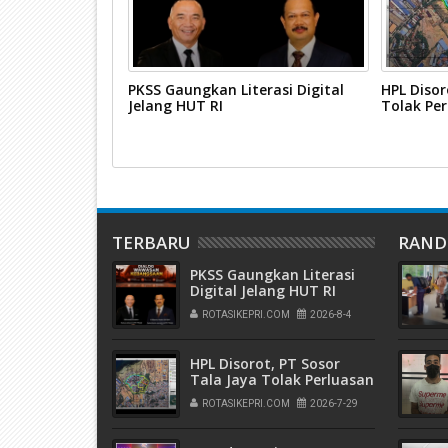
Karimun
PKSS Gaungkan Literasi Digital
HPL Disor
urdin Basirun
Jelang HUT RI
Tolak Pe
TERBARU
RAN
PKSS Gaungkan Literasi
Digital Jelang HUT RI
ROTASIKEPRI.COM
2026-8-4
HPL Disorot, PT Sosor
Tala Jaya Tolak Perluasan
Kampung Tua
ROTASIKEPRI.COM
2026-7-29