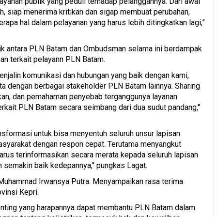
ayanan publik yang peduli terhadap pelanggannya. Dari awal
h, siap menerima kritikan dan sigap membuat perubahan,
pa hal dalam pelayanan yang harus lebih ditingkatkan lagi,”
aik antara PLN Batam dan Ombudsman selama ini berdampak
gan terkait pelayann PLN Batam.
njalin komunikasi dan hubungan yang baik dengan kami,
ta dengan berbagai stakeholder PLN Batam lainnya. Sharing
trikan, dan pemahaman penyebab terganggunya layanan
erkait PLN Batam secara seimbang dari dua sudut pandang,''
nsformasi untuk bisa menyentuh seluruh unsur lapisan
syarakat dengan respon cepat. Terutama menyangkut
i harus terinformasikan secara merata kepada seluruh lapisan
 semakin baik kedepannya,'' pungkas Lagat.
, Muhammad Irwansya Putra. Menyampaikan rasa terima
vinsi Kepri.
enting yang harapannya dapat membantu PLN Batam dalam