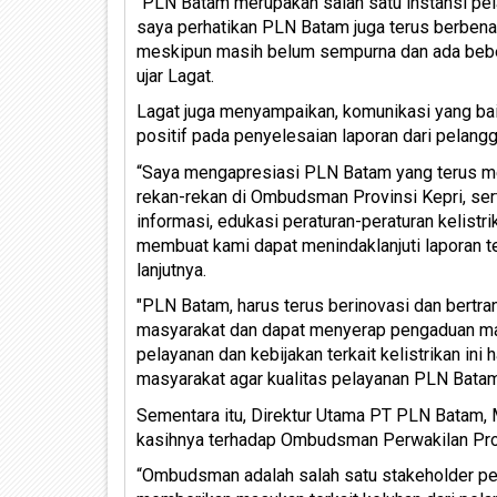
''PLN Batam merupakan salah satu instansi pel
saya perhatikan PLN Batam juga terus berbena
meskipun masih belum sempurna dan ada bebera
ujar Lagat.
Lagat juga menyampaikan, komunikasi yang b
positif pada penyelesaian laporan dari pelang
“Saya mengapresiasi PLN Batam yang terus me
rekan-rekan di Ombudsman Provinsi Kepri, ser
informasi, edukasi peraturan-peraturan kelis
membuat kami dapat menindaklanjuti laporan t
lanjutnya.
"PLN Batam, harus terus berinovasi dan bertra
masyarakat dan dapat menyerap pengaduan ma
pelayanan dan kebijakan terkait kelistrikan in
masyarakat agar kualitas pelayanan PLN Batam
Sementara itu, Direktur Utama PT PLN Batam
kasihnya terhadap Ombudsman Perwakilan Pro
“Ombudsman adalah salah satu stakeholder p