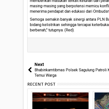
memberikan masukan terkait keluhan dari pelan
masing-masing yang berpotensi memicu konflik
menerima pendapat dan edukasi dari Ombudsm
Semoga semakin banyak sinergi antara PLN 
bidang kelistrikan sehingga tercapai keterbu
berbenah,'' tutupnya. (Red).
Next
Bhabinkamtibmas Polsek Sagulung Patroli K
Temui Warga
RECENT POST