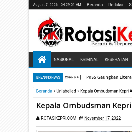
Beranda
Redaksi
S
August 7, 2026
04:29:02 AM
NASIONAL
KRIMINAL
KESEHATAN
PKSS Gaungkan Literas
BREAKING NEWS
2026-8-4
Beranda
Unlabelled
Kepala Ombudsman Kepri A
Kepala Ombudsman Kepri 
ROTASIKEPRI.COM
November 17, 2022