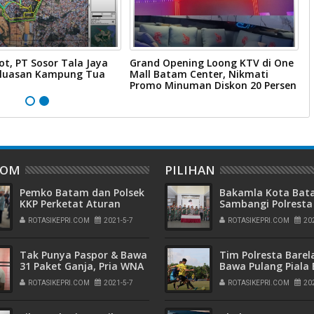
ot, PT Sosor Tala Jaya
Grand Opening Loong KTV di One
W
rluasan Kampung Tua
Mall Batam Center, Nikmati
B
Promo Minuman Diskon 20 Persen
B
DOM
PILIHAN
Pemko Batam dan Polsek
Bakamla Kota Ba
KKP Perketat Aturan
Sambangi Polresta
Mudik Jelang Idul Fitri
Barelang, Rayakan
ROTASIKEPRI.COM
2021-5-7
ROTASIKEPRI.COM
20
Peringatan Hari
Bhayangkara ke-7
Tak Punya Paspor & Bawa
Tim Polresta Barel
31 Paket Ganja, Pria WNA
Bawa Pulang Piala B
Asal Mesir Diamankan
dan Medali Emas
ROTASIKEPRI.COM
2021-5-7
ROTASIKEPRI.COM
20
Kejuaraan Sepak B
Kapolda Kepri Cup
2022