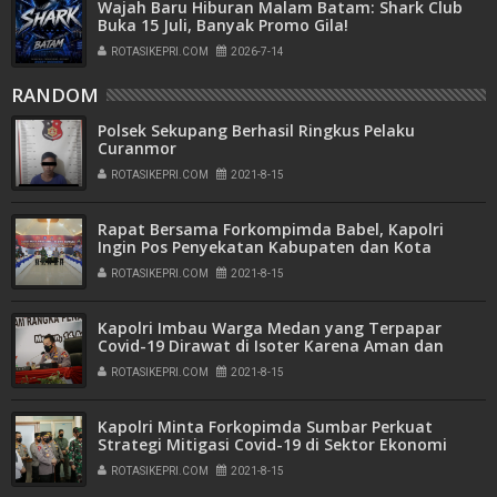
Wajah Baru Hiburan Malam Batam: Shark Club
Buka 15 Juli, Banyak Promo Gila!
ROTASIKEPRI.COM
2026-7-14
RANDOM
Polsek Sekupang Berhasil Ringkus Pelaku
Curanmor
ROTASIKEPRI.COM
2021-8-15
Rapat Bersama Forkompimda Babel, Kapolri
Ingin Pos Penyekatan Kabupaten dan Kota
Dioptimalkan
ROTASIKEPRI.COM
2021-8-15
Kapolri Imbau Warga Medan yang Terpapar
Covid-19 Dirawat di Isoter Karena Aman dan
Nyaman
ROTASIKEPRI.COM
2021-8-15
Kapolri Minta Forkopimda Sumbar Perkuat
Strategi Mitigasi Covid-19 di Sektor Ekonomi
Warga
ROTASIKEPRI.COM
2021-8-15