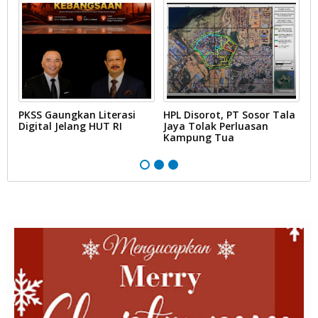
PKSS Gaungkan Literasi
HPL Disorot, PT Sosor Tala
G
Digital Jelang HUT RI
Jaya Tolak Perluasan
d
Kampung Tua
N
D