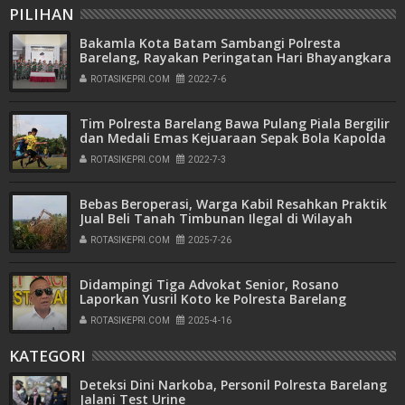
PILIHAN
Bakamla Kota Batam Sambangi Polresta
Barelang, Rayakan Peringatan Hari Bhayangkara
ke-76
ROTASIKEPRI.COM
2022-7-6
Tim Polresta Barelang Bawa Pulang Piala Bergilir
dan Medali Emas Kejuaraan Sepak Bola Kapolda
Kepri Cup Tahun 2022
ROTASIKEPRI.COM
2022-7-3
Bebas Beroperasi, Warga Kabil Resahkan Praktik
Jual Beli Tanah Timbunan Ilegal di Wilayah
Pemukiman
ROTASIKEPRI.COM
2025-7-26
Didampingi Tiga Advokat Senior, Rosano
Laporkan Yusril Koto ke Polresta Barelang
ROTASIKEPRI.COM
2025-4-16
KATEGORI
Deteksi Dini Narkoba, Personil Polresta Barelang
Jalani Test Urine