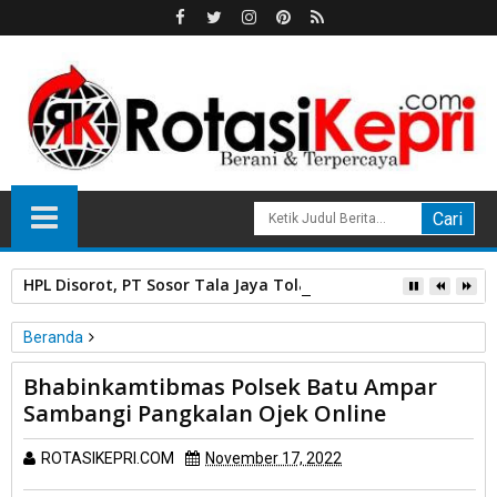
HPL Disorot, PT Sosor Tala Jaya Tolak Perluasan Kampung 
Beranda
Unlabelled
Bhabinkamtibmas Polsek Batu Ampar
Bhabinkamtibmas Polsek Batu Ampar Sambangi Pangkalan
Sambangi Pangkalan Ojek Online
Ojek Online
ROTASIKEPRI.COM
November 17, 2022