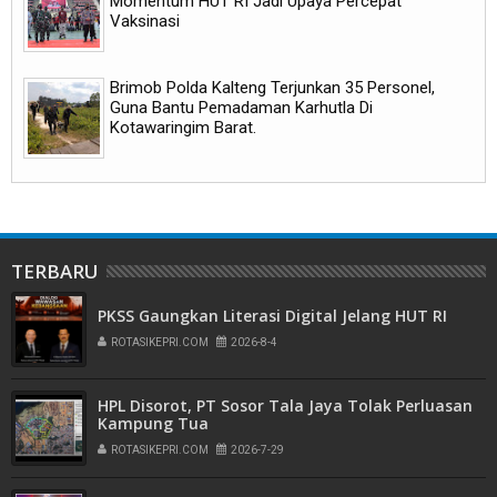
Momentum HUT RI Jadi Upaya Percepat
Vaksinasi
Brimob Polda Kalteng Terjunkan 35 Personel,
Guna Bantu Pemadaman Karhutla Di
Kotawaringim Barat.
TERBARU
PKSS Gaungkan Literasi Digital Jelang HUT RI
ROTASIKEPRI.COM
2026-8-4
HPL Disorot, PT Sosor Tala Jaya Tolak Perluasan
Kampung Tua
ROTASIKEPRI.COM
2026-7-29