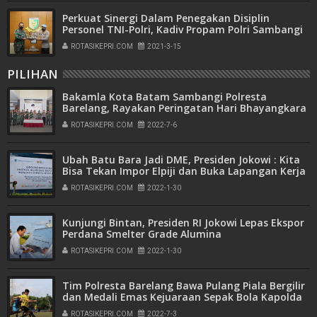
Perkuat Sinergi Dalam Penegakan Disiplin
Personel TNI-Polri, Kadiv Propam Polri Sambangi
Danpuspom AD
ROTASIKEPRI.COM
2021-3-15
PILIHAN
Bakamla Kota Batam Sambangi Polresta
Barelang, Rayakan Peringatan Hari Bhayangkara
ke-76
ROTASIKEPRI.COM
2022-7-6
Ubah Batu Bara Jadi DME, Presiden Jokowi : Kita
Bisa Tekan Impor Elpiji dan Buka Lapangan Kerja
ROTASIKEPRI.COM
2022-1-30
Kunjungi Bintan, Presiden RI Jokowi Lepas Ekspor
Perdana Smelter Grade Alumina
ROTASIKEPRI.COM
2022-1-30
Tim Polresta Barelang Bawa Pulang Piala Bergilir
dan Medali Emas Kejuaraan Sepak Bola Kapolda
Kepri Cup Tahun 2022
ROTASIKEPRI.COM
2022-7-3