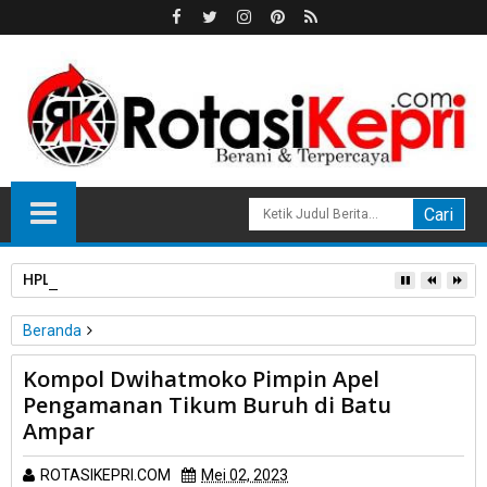
HPL Disorot, PT Sosor Tala Jaya Tolak Perluasan Kampung 
Beranda
Unlabelled
Kompol Dwihatmoko Pimpin Apel
Kompol Dwihatmoko Pimpin Apel Pengamanan Tikum Buruh di
Pengamanan Tikum Buruh di Batu
Batu Ampar
Ampar
ROTASIKEPRI.COM
Mei 02, 2023