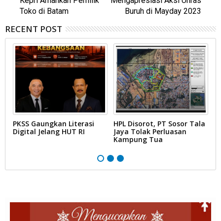
Kepri Amankan Pemilik
Mengapresiasi Aksi Unras
Toko di Batam
Buruh di Mayday 2023
RECENT POST
PKSS Gaungkan Literasi
HPL Disorot, PT Sosor Tala
G
Digital Jelang HUT RI
Jaya Tolak Perluasan
d
Kampung Tua
N
D