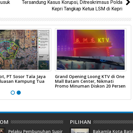
busuk
Tersandung Kasus Korupsi, Ditreskrimsus Polda
Kepri Tangkap Ketua LSM di Kepri
ot, PT Sosor Tala Jaya
Grand Opening Loong KTV di One
W
rluasan Kampung Tua
Mall Batam Center, Nikmati
B
Promo Minuman Diskon 20 Persen
B
DOM
PILIHAN
Pelaku Pembunuhan Supir
Bakamla Kota Ba