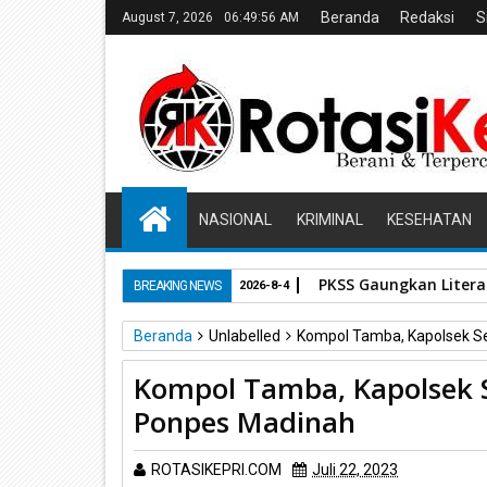
Beranda
Redaksi
S
August 7, 2026
06:49:57 AM
NASIONAL
KRIMINAL
KESEHATAN
PKSS Gaungkan Literas
BREAKING NEWS
2026-8-4
Beranda
Unlabelled
Kompol Tamba, Kapolsek S
Kompol Tamba, Kapolsek 
Ponpes Madinah
ROTASIKEPRI.COM
Juli 22, 2023