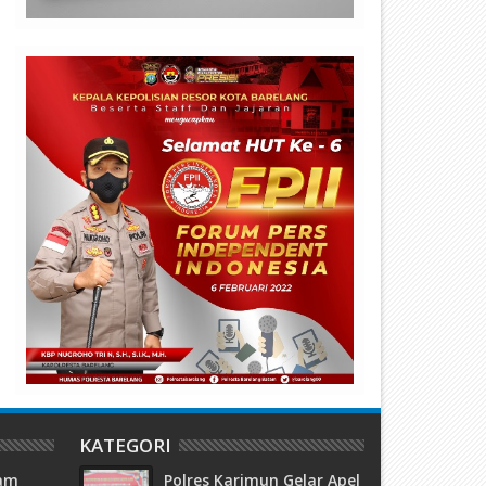
ajah Baru Hiburan Malam
Gelper Lion Square 91 di Lub
atam: Shark Club Buka 15 Juli,
Baja Batam Diduga “Cuci” Ju
anyak Promo Gila!
Lewat Rokok
KATEGORI
tam
Polres Karimun Gelar Apel