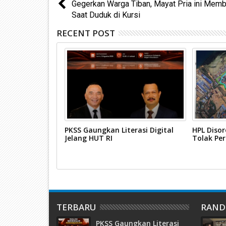
Gegerkan Warga Tiban, Mayat Pria ini Mem
Saat Duduk di Kursi
RECENT POST
Karimun
PKSS Gaungkan Literasi Digital
HPL Disor
urdin Basirun
Jelang HUT RI
Tolak Pe
TERBARU
RAN
PKSS Gaungkan Literasi