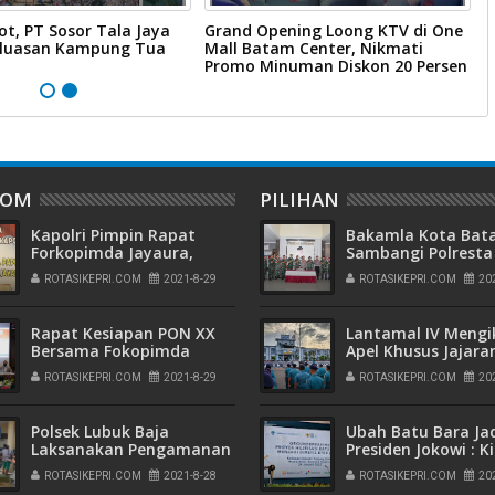
ot, PT Sosor Tala Jaya
Grand Opening Loong KTV di One
W
rluasan Kampung Tua
Mall Batam Center, Nikmati
B
Promo Minuman Diskon 20 Persen
B
DOM
PILIHAN
Kapolri Pimpin Rapat
Bakamla Kota Ba
Forkopimda Jayaura,
Sambangi Polresta
Tekankan Kesiapan PON
Barelang, Rayakan
ROTASIKEPRI.COM
2021-8-29
ROTASIKEPRI.COM
20
dan Penanganan Covid -
Peringatan Hari
19
Bhayangkara ke-7
Rapat Kesiapan PON XX
Lantamal IV Mengi
Bersama Fokopimda
Apel Khusus Jajara
Mimika, Kapolri
Armada I yang Dip
ROTASIKEPRI.COM
2021-8-29
ROTASIKEPRI.COM
20
Sampaikan, Perlu
Langsung Oleh
Langkah Extraordinary
Pangkoarmada I
Cegah Covid - 19
Polsek Lubuk Baja
Ubah Batu Bara Ja
Laksanakan Pengamanan
Presiden Jokowi : K
Pembagian Honorarium
Tekan Impor Elpiji
ROTASIKEPRI.COM
2021-8-28
ROTASIKEPRI.COM
20
Petugas PPKM
Buka Lapangan Ker