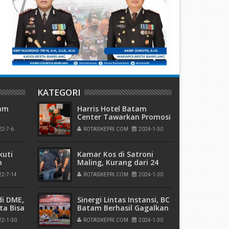
ajah Baru Hiburan Malam
Gelper Lion Square 91 di Lub
atam: Shark Club Buka 15 Juli,
Baja Batam Diduga “Cuci” Ju
anyak Promo Gila!
Lewat Rokok
KATEGORI
tam
Harris Hotel Batam
Center Tawarkan Promosi
Makan Malam di Hari
22-7-6
ROTASIKEPRI.COM
2024-1-30
Valentine dan Imlek
6
kuti
Kamar Kos di Satroni
n
Maling, Kurang dari 24
impin
Jam Pelaku Berhasil di
22-7-14
ROTASIKEPRI.COM
2024-1-30
Ringkus Reskrim Polsek
Lubuk Baja
di DME,
Sinergi Lintas Instansi, BC
ita Bisa
Batam Berhasil Gagalkan
 dan
Penyelundupan Sabu-
22-1-30
ROTASIKEPRI.COM
2024-1-30
ja
Sabu