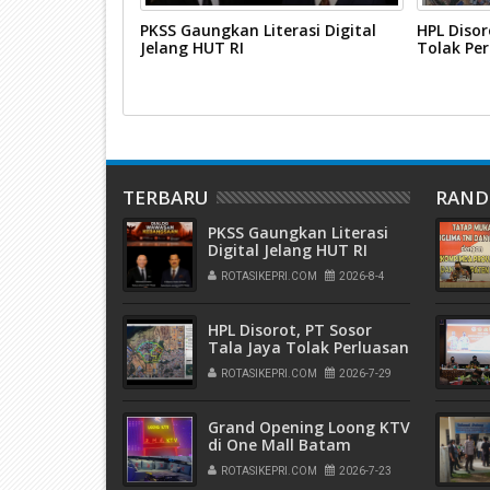
Karimun
PKSS Gaungkan Literasi Digital
HPL Disor
urdin Basirun
Jelang HUT RI
Tolak Pe
TERBARU
RAN
PKSS Gaungkan Literasi
Digital Jelang HUT RI
ROTASIKEPRI.COM
2026-8-4
HPL Disorot, PT Sosor
Tala Jaya Tolak Perluasan
Kampung Tua
ROTASIKEPRI.COM
2026-7-29
Grand Opening Loong KTV
di One Mall Batam
Center, Nikmati Promo
ROTASIKEPRI.COM
2026-7-23
Minuman Diskon 20