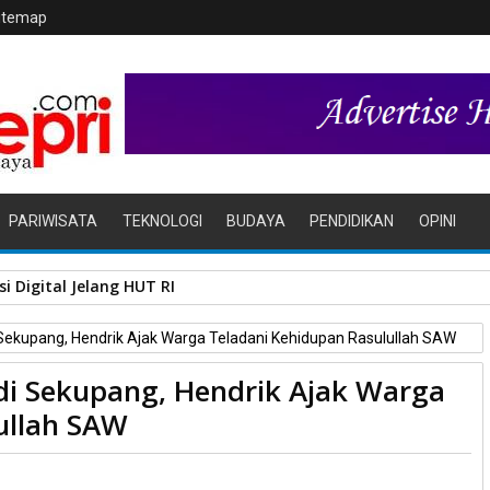
itemap
PARIWISATA
TEKNOLOGI
BUDAYA
PENDIDIKAN
OPINI
i Digital Jelang HUT RI
i Sekupang, Hendrik Ajak Warga Teladani Kehidupan Rasulullah SAW
 di Sekupang, Hendrik Ajak Warga
ullah SAW