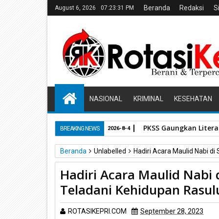
Beranda
Redaksi
S
August 6, 2026
07:23:31 PM
NASIONAL
KRIMINAL
KESEHATAN
PKSS Gaungkan Literas
BREAKING NEWS
2026-8-4
Beranda
Unlabelled
Hadiri Acara Maulid Nabi d
Hadiri Acara Maulid Nabi
Teladani Kehidupan Rasul
ROTASIKEPRI.COM
September 28, 2023