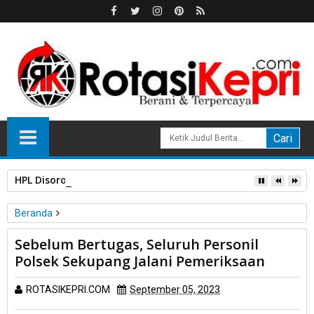
HPL Disorot, PT Sosor Tala Jaya Tolak Perluasan Kampung 
Beranda
Unlabelled
Sebelum Bertugas, Seluruh Personil
Sebelum Bertugas, Seluruh Personil Polsek Sekupang Jalani
Polsek Sekupang Jalani Pemeriksaan
Pemeriksaan
ROTASIKEPRI.COM
September 05, 2023