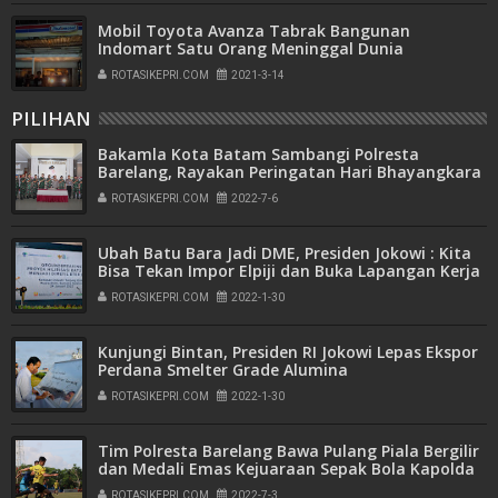
Mobil Toyota Avanza Tabrak Bangunan
Indomart Satu Orang Meninggal Dunia
ROTASIKEPRI.COM
2021-3-14
PILIHAN
Bakamla Kota Batam Sambangi Polresta
Barelang, Rayakan Peringatan Hari Bhayangkara
ke-76
ROTASIKEPRI.COM
2022-7-6
Ubah Batu Bara Jadi DME, Presiden Jokowi : Kita
Bisa Tekan Impor Elpiji dan Buka Lapangan Kerja
ROTASIKEPRI.COM
2022-1-30
Kunjungi Bintan, Presiden RI Jokowi Lepas Ekspor
Perdana Smelter Grade Alumina
ROTASIKEPRI.COM
2022-1-30
Tim Polresta Barelang Bawa Pulang Piala Bergilir
dan Medali Emas Kejuaraan Sepak Bola Kapolda
Kepri Cup Tahun 2022
ROTASIKEPRI.COM
2022-7-3