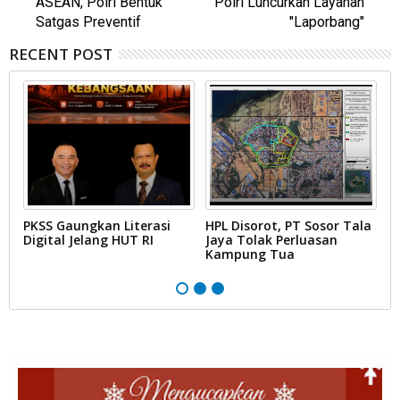
ASEAN, Polri Bentuk
Polri Luncurkan Layanan
Satgas Preventif
"Laporbang"
RECENT POST
PKSS Gaungkan Literasi
HPL Disorot, PT Sosor Tala
G
Digital Jelang HUT RI
Jaya Tolak Perluasan
d
Kampung Tua
N
D