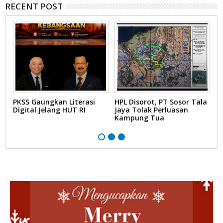
RECENT POST
PKSS Gaungkan Literasi
HPL Disorot, PT Sosor Tala
G
Digital Jelang HUT RI
Jaya Tolak Perluasan
d
Kampung Tua
N
D