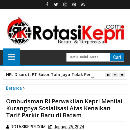
HPL Disorot, PT Sosor Tala Jaya Tolak Perluasan Kampung 
Beranda
Unlabelled
Ombudsman RI Perwakilan Kepri Menilai
Ombudsman RI Perwakilan Kepri Menilai Kurangnya Sosialisasi
Kurangnya Sosialisasi Atas Kenaikan
Atas Kenaikan Tarif Parkir Baru di Batam
Tarif Parkir Baru di Batam
ROTASIKEPRI.COM
Januari 25, 2024