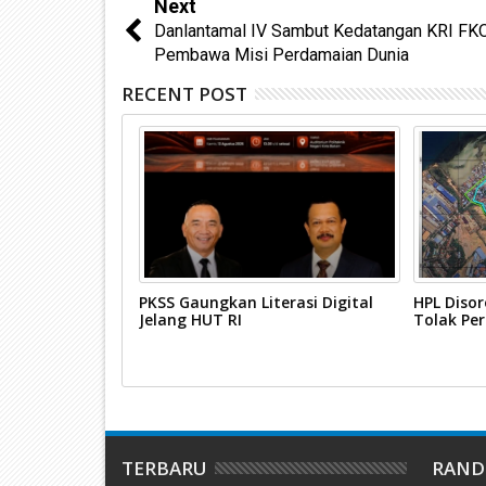
Next
Danlantamal IV Sambut Kedatangan KRI FK
Pembawa Misi Perdamaian Dunia
RECENT POST
Karimun
PKSS Gaungkan Literasi Digital
HPL Disor
urdin Basirun
Jelang HUT RI
Tolak Pe
TERBARU
RAN