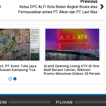
Previous
O
Ketua DPC ALFI Kota Batam Angkat Bicara atas
Permasalahan antara PT. Alken dan PT. Laut Mas
ot, PT Sosor Tala Jaya
Grand Opening Loong KTV di One
W
rluasan Kampung Tua
Mall Batam Center, Nikmati
B
Promo Minuman Diskon 20 Persen
B
DOM
PILIHAN