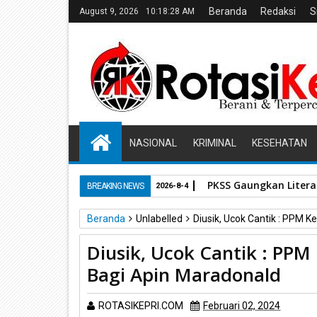
Beranda
Redaksi
S
August 9, 2026
10:18:29 AM
NASIONAL
KRIMINAL
KESEHATAN
PKSS Gaungkan Literas
BREAKING NEWS
2026-8-4
Beranda
Unlabelled
Diusik, Ucok Cantik : PPM K
Diusik, Ucok Cantik : PPM
Bagi Apin Maradonald
ROTASIKEPRI.COM
Februari 02, 2024