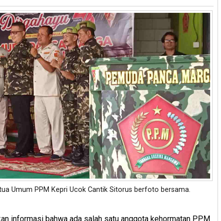
tua Umum PPM Kepri Ucok Cantik Sitorus berfoto bersama.
an informasi bahwa ada salah satu anggota kehormatan PPM