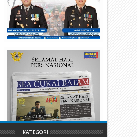
ajah Baru Hiburan Malam
Gelper Lion Square 91 di Lub
atam: Shark Club Buka 15 Juli,
Baja Batam Diduga “Cuci” Ju
anyak Promo Gila!
Lewat Rokok
KATEGORI