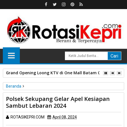
Grand Opening Loong KTV di One Mall Batam Center, Nikma
Beranda
Unlabelled
Polsek Sekupang Gelar Apel Kesiapan
Polsek Sekupang Gelar Apel Kesiapan Sambut Lebaran 2024
Sambut Lebaran 2024
ROTASIKEPRI.COM
April 08, 2024