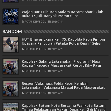
Wajah Baru Hiburan Malam Batam: Shark Club
Buka 15 Juli, Banyak Promo Gila!
ROTASIKEPRI.COM
2026-7-14
RANDOM
HUT Bhayangkara ke - 75, Kapolda Kepri Pimpin
Upacara Pencucian Pataka Polda Kepri " Seligi
Sakti Marwah Negeri "
ROTASIKEPRI.COM
2021-6-23
Kapolsek Galang Laksanakan Program " Nasi
Kapau " Kepada Masyarakat Resort Kiky Pasir
Gelam
ROTASIKEPRI.COM
2021-6-23
Respon Vaksinasi, Polda Kepri Kembali
Laksanakan Vaksinasi Massal Pada Masyarakat
ROTASIKEPRI.COM
2021-6-23
Kapolsek Batam Kota Bersama Walikota Batam
Tinjau Pelaksanaan Vaksin Dosis ke - 2 di Masjid