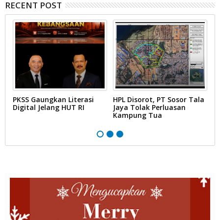
RECENT POST
PKSS Gaungkan Literasi
HPL Disorot, PT Sosor Tala
G
Digital Jelang HUT RI
Jaya Tolak Perluasan
d
Kampung Tua
N
D