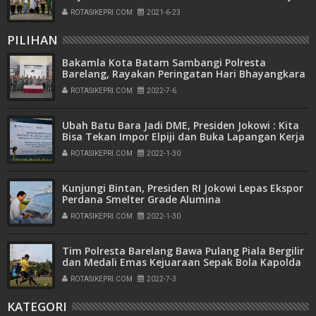
Bukit Indah Sukajadi
ROTASIKEPRI.COM
2021-6-23
PILIHAN
Bakamla Kota Batam Sambangi Polresta
Barelang, Rayakan Peringatan Hari Bhayangkara
ke-76
ROTASIKEPRI.COM
2022-7-6
Ubah Batu Bara Jadi DME, Presiden Jokowi : Kita
Bisa Tekan Impor Elpiji dan Buka Lapangan Kerja
ROTASIKEPRI.COM
2022-1-30
Kunjungi Bintan, Presiden RI Jokowi Lepas Ekspor
Perdana Smelter Grade Alumina
ROTASIKEPRI.COM
2022-1-30
Tim Polresta Barelang Bawa Pulang Piala Bergilir
dan Medali Emas Kejuaraan Sepak Bola Kapolda
Kepri Cup Tahun 2022
ROTASIKEPRI.COM
2022-7-3
KATEGORI