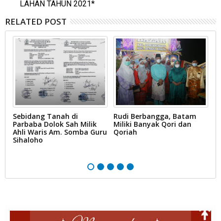
LAHAN TAHUN 2021*
RELATED POST
Sebidang Tanah di
Rudi Berbangga, Batam
G
e
Parbaba Dolok Sah Milik
Miliki Banyak Qori dan
B
Ahli Waris Am. Somba Guru
Qoriah
T
Sihaloho