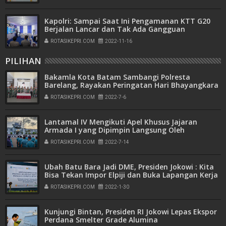
Kapolri: Sampai Saat Ini Pengamanan KTT G20
Berjalan Lancar dan Tak Ada Gangguan
ROTASIKEPRI.COM
2022-11-16
PILIHAN
Bakamla Kota Batam Sambangi Polresta
Barelang, Rayakan Peringatan Hari Bhayangkara
ke-76
ROTASIKEPRI.COM
2022-7-6
Lantamal IV Mengikuti Apel Khusus Jajaran
Armada I yang Dipimpin Langsung Oleh
Pangkoarmada I
ROTASIKEPRI.COM
2022-7-14
Ubah Batu Bara Jadi DME, Presiden Jokowi : Kita
Bisa Tekan Impor Elpiji dan Buka Lapangan Kerja
ROTASIKEPRI.COM
2022-1-30
Kunjungi Bintan, Presiden RI Jokowi Lepas Ekspor
Perdana Smelter Grade Alumina