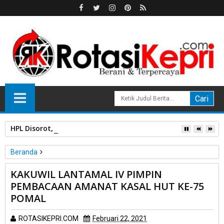
HPL Disorot, PT Sosor Tala Jaya Tolak Perluasan Kampung 
Beranda
Daerah
Tanjung Pinang
KAKUWIL LANTAMAL IV PIMPIN
KAKUWIL LANTAMAL IV PIMPIN PEMBACAAN AMANAT KASAL
PEMBACAAN AMANAT KASAL HUT KE-75
HUT KE-75 POMAL
POMAL
ROTASIKEPRI.COM
Februari 22, 2021