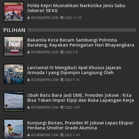
Polda Kepri Musnahkan Narkotika Jenis Sabu
Seberat 58 KG
ROTASIKEPRI.COM
2022-11-10
PILIHAN
Bakamla Kota Batam Sambangi Polresta
Barelang, Rayakan Peringatan Hari Bhayangkara
ke-76
ROTASIKEPRI.COM
2022-7-6
Lantamal IV Mengikuti Apel Khusus Jajaran
Armada I yang Dipimpin Langsung Oleh
Pangkoarmada I
ROTASIKEPRI.COM
2022-7-14
Ubah Batu Bara Jadi DME, Presiden Jokowi : Kita
Bisa Tekan Impor Elpiji dan Buka Lapangan Kerja
ROTASIKEPRI.COM
2022-1-30
Kunjungi Bintan, Presiden RI Jokowi Lepas Ekspor
Perdana Smelter Grade Alumina
ROTASIKEPRI.COM
2022-1-30