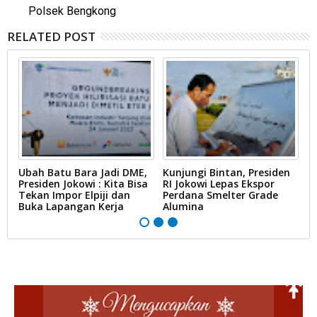
Polsek Bengkong
RELATED POST
Ubah Batu Bara Jadi DME,
Kunjungi Bintan, Presiden
K
MI
Presiden Jokowi : Kita Bisa
RI Jokowi Lepas Ekspor
P
Tekan Impor Elpiji dan
Perdana Smelter Grade
P
Buka Lapangan Kerja
Alumina