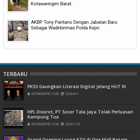
Kotawaringim Barat.
AKBP Tony Pantano Dengan Jabatan Baru
Sebagai Wadirbinmas Polda Kepri
TERBARU
PKSS Gaungkan Literasi Digital Jelang HUT RI
ROTASIKEPRI.COM
2026-8-4
HPL Disorot, PT Sosor Tala Jaya Tolak Perluasan
Kampung Tua
ROTASIKEPRI.COM
2026-7-29
Grand Opening Loong KTV di One Mall Batam