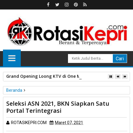
Grand Opening Loong KTV di One Mall Batam Center, Nikma
Beranda
KemenpanRB
Nasional
Seleksi ASN 2021, BKN Siapkan Satu
Seleksi ASN 2021, BKN Siapkan Satu Portal Terintegrasi
Portal Terintegrasi
ROTASIKEPRI.COM
Maret 07, 2021