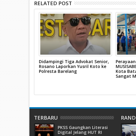
RELATED POST
M PIKAD Batam
Didampingi Tiga Advokat Senior,
Perayaan
suhan Hizbul
Rosano Laporkan Yusril Koto ke
MUSISABE
Paradise
Polresta Barelang
Kota Bat
Sangat M
TERBARU
RAN
PKSS Gaungkan Literasi
Digital Jelang HUT RI