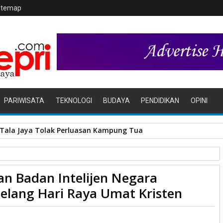
itemap
PARIWISATA
TEKNOLOGI
BUDAYA
PENDIDIKAN
OPINI
r Tala Jaya Tolak Perluasan Kampung Tua
an Badan Intelijen Negara
a Intensifkan Pengamanan Jelang Hari Raya Umat Kristen
elang Hari Raya Umat Kristen