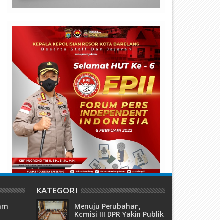
egah Varian Omicron, Nocolas
Tahun 2021, Bea Cukai Bata
imbolon, Wendra Simbolon
Berhasil Kumpulkan Penerim
eserta Ketua SRK Akhmad
Negara Sebesar Rp4,27 Triliu
osano Bagikan Vitamin C ke
asyarakat Kota Batam
KATEGORI
tam
Menuju Perubahan,
Komisi III DPR Yakin Publik