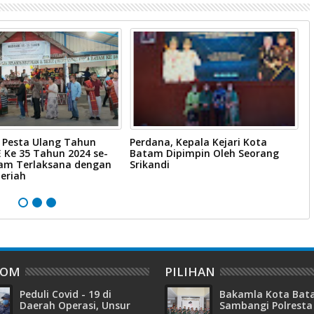
 Pesta Ulang Tahun
Perdana, Kepala Kejari Kota
C
 Ke 35 Tahun 2024 se-
Batam Dipimpin Oleh Seorang
S
am Terlaksana dengan
Srikandi
B
eriah
R
M
DOM
PILIHAN
Peduli Covid - 19 di
Bakamla Kota Ba
Daerah Operasi, Unsur
Sambangi Polresta