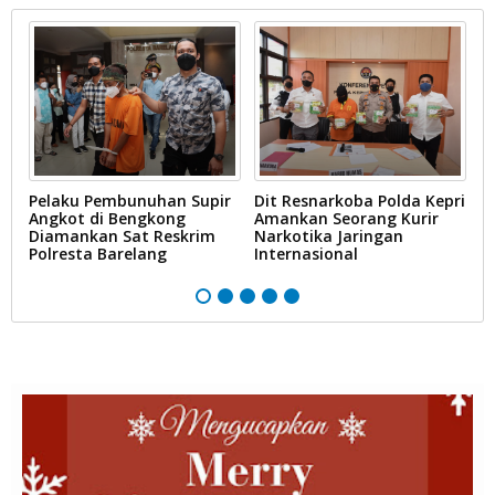
an
Pelaku Pembunuhan Supir
Dit Resnarkoba Polda Kepri
M
n
Angkot di Bengkong
Amankan Seorang Kurir
M
Diamankan Sat Reskrim
Narkotika Jaringan
M
Polresta Barelang
Internasional
Po