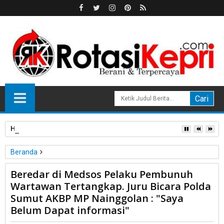
HPL Disorot, PT Sosor Tala Jaya Tolak Perluasan Kampung 
Beranda
Hukum
Simalungun
Beredar di Medsos Pelaku Pembunuh
Beredar di Medsos Pelaku Pembunuh Wartawan Tertangkap.
Wartawan Tertangkap. Juru Bicara Polda
Juru Bicara Polda Sumut AKBP MP Nainggolan : "Saya Belum
Sumut AKBP MP Nainggolan : "Saya
Dapat informasi"
Belum Dapat informasi"