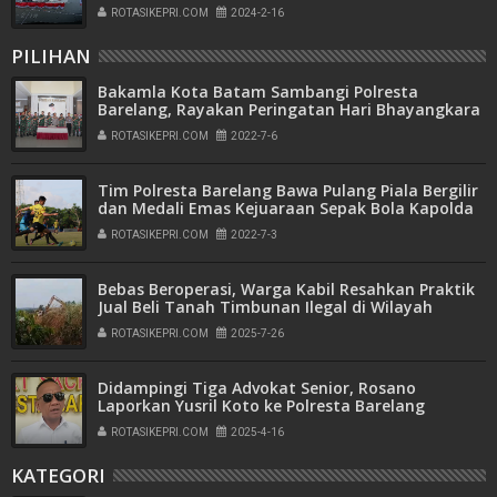
ROTASIKEPRI.COM
2024-2-16
PILIHAN
Bakamla Kota Batam Sambangi Polresta
Barelang, Rayakan Peringatan Hari Bhayangkara
ke-76
ROTASIKEPRI.COM
2022-7-6
Tim Polresta Barelang Bawa Pulang Piala Bergilir
dan Medali Emas Kejuaraan Sepak Bola Kapolda
Kepri Cup Tahun 2022
ROTASIKEPRI.COM
2022-7-3
Bebas Beroperasi, Warga Kabil Resahkan Praktik
Jual Beli Tanah Timbunan Ilegal di Wilayah
Pemukiman
ROTASIKEPRI.COM
2025-7-26
Didampingi Tiga Advokat Senior, Rosano
Laporkan Yusril Koto ke Polresta Barelang
ROTASIKEPRI.COM
2025-4-16
KATEGORI