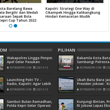
esta Barelang Bawa
Kapolri: Strategi One Way di
K
ala Bergilir dan Medali
Cikampek Hingga Kalikangkung
P
uaraan Sepak Bola
Hindari Kemacetan Mudik
O
Kepri Cup Tahun 2022
DOM
PILIHAN
Wakapolres Lingga Pimpin
Bakamla Kota Ba
Apel Gelar Pasukan
Sambangi Polresta
Operasi Keselamatan
Barelang, Rayakan
ROTASIKEPRI.COM
2021-4-12
ROTASIKEPRI.COM
20
Seligi 2021
Peringatan Hari
Bhayangkara ke-7
Launching Polri TV -
Ubah Batu Bara Ja
Radio, Kapolri: Agar Lebih
Presiden Jokowi : K
Dekat Dan Memberi
Tekan Impor Elpiji
ROTASIKEPRI.COM
2021-4-12
ROTASIKEPRI.COM
20
Edukasi Masyarakat
Buka Lapangan Ker
Sambut Bulan Ramadhan,
Kunjungi Bintan, P
Polda Kepri Gelar Operasi
RI Jokowi Lepas Ek
Keselamatan Seligi Tahun
Perdana Smelter G