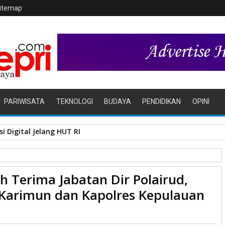
itemap
PARIWISATA
TEKNOLOGI
BUDAYA
PENDIDIKAN
OPINI
i Digital Jelang HUT RI
h Terima Jabatan Dir Polairud,
airud, Kapolres Bintan, Kapolres Karimun dan Kapolres Kepulauan
s Karimun dan Kapolres Kepulauan