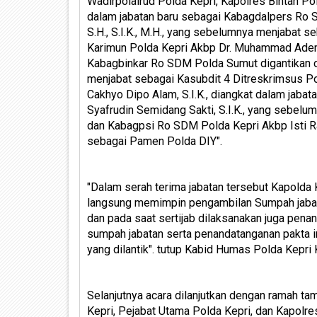
Wadirpolairud Polda Kepri, Kapolres Bintan Po
dalam jabatan baru sebagai Kabagdalpers Ro 
S.H., S.I.K., M.H., yang sebelumnya menjabat 
Karimun Polda Kepri Akbp Dr. Muhammad Adenan 
Kabagbinkar Ro SDM Polda Sumut digantikan ol
menjabat sebagai Kasubdit 4 Ditreskrimsus P
Cakhyo Dipo Alam, S.I.K., diangkat dalam jabat
Syafrudin Semidang Sakti, S.I.K., yang sebelu
dan Kabagpsi Ro SDM Polda Kepri Akbp Isti Raha
sebagai Pamen Polda DIY".
"Dalam serah terima jabatan tersebut Kapolda 
langsung memimpin pengambilan Sumpah jabata
dan pada saat sertijab dilaksanakan juga penan
sumpah jabatan serta penandatanganan pakta in
yang dilantik". tutup Kabid Humas Polda Kepri 
Selanjutnya acara dilanjutkan dengan ramah t
Kepri, Pejabat Utama Polda Kepri, dan Kapolres