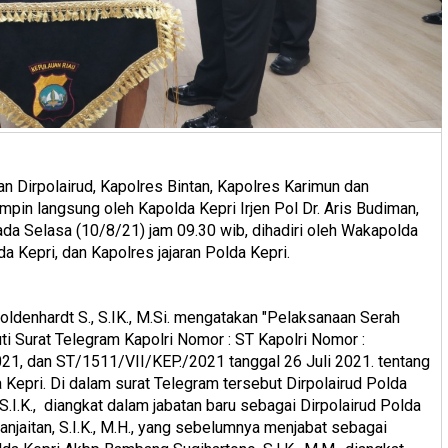
tan Dirpolairud, Kapolres Bintan, Kapolres Karimun dan
pin langsung oleh Kapolda Kepri Irjen Pol Dr. Aris Budiman,
ada Selasa (10/8/21) jam 09.30 wib, dihadiri oleh Wakapolda
a Kepri, dan Kapolres jajaran Polda Kepri.
denhardt S., S.IK., M.Si. mengatakan "Pelaksanaan Serah
uti Surat Telegram Kapolri Nomor : ST Kapolri Nomor :
1, dan ST/1511/VII/KEP./2021 tanggal 26 Juli 2021. tentang
 Kepri. Di dalam surat Telegram tersebut Dirpolairud Polda
I.K., diangkat dalam jabatan baru sebagai Dirpolairud Polda
anjaitan, S.I.K., M.H., yang sebelumnya menjabat sebagai