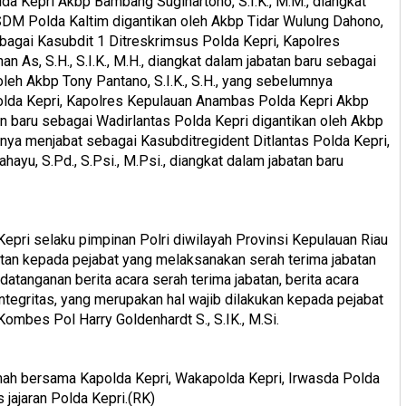
lda Kepri Akbp Bambang Sugihartono, S.I.K., M.M., diangkat
SDM Polda Kaltim digantikan oleh Akbp Tidar Wulung Dahono,
sebagai Kasubdit 1 Ditreskrimsus Polda Kepri, Kapolres
As, S.H., S.I.K., M.H., diangkat dalam jabatan baru sebagai
eh Akbp Tony Pantano, S.I.K., S.H., yang sebelumnya
olda Kepri, Kapolres Kepulauan Anambas Polda Kepri Akbp
an baru sebagai Wadirlantas Polda Kepri digantikan oleh Akbp
mnya menjabat sebagai Kasubditregident Ditlantas Polda Kepri,
yu, S.Pd., S.Psi., M.Psi., diangkat dalam jabatan baru
Kepri selaku pimpinan Polri diwilayah Provinsi Kepulauan Riau
n kepada pejabat yang melaksanakan serah terima jabatan
datanganan berita acara serah terima jabatan, berita acara
tegritas, yang merupakan hal wajib dilakukan kepada pejabat
Kombes Pol Harry Goldenhardt S., S.IK., M.Si.
amah bersama Kapolda Kepri, Wakapolda Kepri, Irwasda Polda
 jajaran Polda Kepri.(RK)