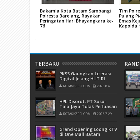
olda Kepri
Bakamla Kota Batam Sambangi
Tim Polr
 Kurir
Polresta Barelang, Rayakan
Pulang Pi
n Internasional
Peringatan Hari Bhayangkara ke-
Emas Kej
76
Kapolda 
TERBARU
RAN
PKSS Gaungkan Literasi
Digital Jelang HUT RI
ROTASIKEPRI.COM
2026-8-4
HPL Disorot, PT Sosor
Tala Jaya Tolak Perluasan
Kampung Tua
ROTASIKEPRI.COM
2026-7-29
Grand Opening Loong KTV
di One Mall Batam
Center, Nikmati Promo