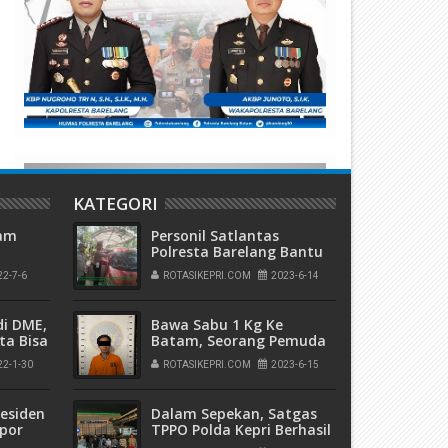
apolres Karimun Melakukan
Pelaku Pembunuhan Supir A
engecekan Pospam dan Posyan
di Bengkong Diamankan Sat
ps Ketupat Seligi 2022
Reskrim Polresta Barelang
KATEGORI
tam
Personil Satlantas
Polresta Barelang Bantu
Kegiatan Uji Emisi DLH
22-7-6
ROTASIKEPRI.COM
2023-6-14
Kota Batam
6
di DME,
Bawa Sabu 1 Kg Ke
ita Bisa
Batam, Seorang Pemuda
 dan
Ditangkap Polairud Polda
22-1-30
ROTASIKEPRI.COM
2023-6-15
ja
Kepri
residen
Dalam Sepekan, Satgas
spor
TPPO Polda Kepri Berhasil
rade
Selamatkan 65 Korban