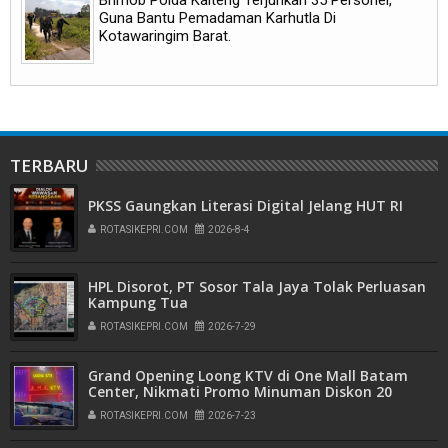
Brimob Polda Kalteng Terjunkan 35 Personel,
Guna Bantu Pemadaman Karhutla Di
Kotawaringim Barat.
TERBARU
PKSS Gaungkan Literasi Digital Jelang HUT RI
ROTASIKEPRI.COM
2026-8-4
HPL Disorot, PT Sosor Tala Jaya Tolak Perluasan
Kampung Tua
ROTASIKEPRI.COM
2026-7-29
Grand Opening Loong KTV di One Mall Batam
Center, Nikmati Promo Minuman Diskon 20
Persen
ROTASIKEPRI.COM
2026-7-23