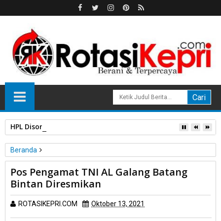
HPL Disorot, PT Sosor Tala Jaya Tolak Perluasan Kampung 
Beranda
Unlabelled
Pos Pengamat TNI AL Galang Batang
Pos Pengamat TNI AL Galang Batang Bintan Diresmikan
Bintan Diresmikan
ROTASIKEPRI.COM
Oktober 13, 2021