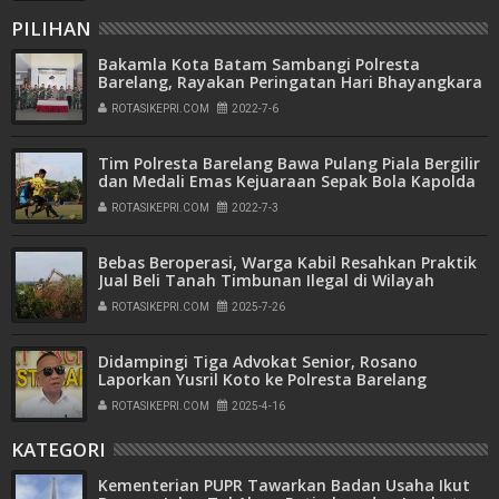
PILIHAN
Bakamla Kota Batam Sambangi Polresta
Barelang, Rayakan Peringatan Hari Bhayangkara
ke-76
ROTASIKEPRI.COM
2022-7-6
Tim Polresta Barelang Bawa Pulang Piala Bergilir
dan Medali Emas Kejuaraan Sepak Bola Kapolda
Kepri Cup Tahun 2022
ROTASIKEPRI.COM
2022-7-3
Bebas Beroperasi, Warga Kabil Resahkan Praktik
Jual Beli Tanah Timbunan Ilegal di Wilayah
Pemukiman
ROTASIKEPRI.COM
2025-7-26
Didampingi Tiga Advokat Senior, Rosano
Laporkan Yusril Koto ke Polresta Barelang
ROTASIKEPRI.COM
2025-4-16
KATEGORI
Kementerian PUPR Tawarkan Badan Usaha Ikut