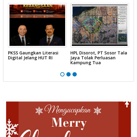
PKSS Gaungkan Literasi
HPL Disorot, PT Sosor Tala
G
Digital Jelang HUT RI
Jaya Tolak Perluasan
d
Kampung Tua
N
D