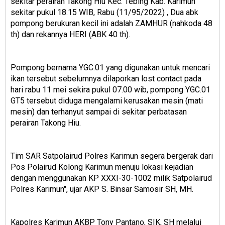
sekitar perairan Takong Hiu Kec. Tebing Kab. Karimun
sekitar pukul 18.15 WIB, Rabu (11/95/2022) , Dua abk
pompong berukuran kecil ini adalah ZAMHUR (nahkoda 48
th) dan rekannya HERI (ABK 40 th).
Pompong bernama YGC.01 yang digunakan untuk mencari
ikan tersebut sebelumnya dilaporkan lost contact pada
hari rabu 11 mei sekira pukul 07.00 wib, pompong YGC.01
GT5 tersebut diduga mengalami kerusakan mesin (mati
mesin) dan terhanyut sampai di sekitar perbatasan
perairan Takong Hiu.
Tim SAR Satpolairud Polres Karimun segera bergerak dari
Pos Polairud Kolong Karimun menuju lokasi kejadian
dengan menggunakan KP XXXI-30-1002 milik Satpolairud
Polres Karimun", ujar AKP S. Binsar Samosir SH, MH.
Kapolres Karimun AKBP Tony Pantano, SIK, SH melalui