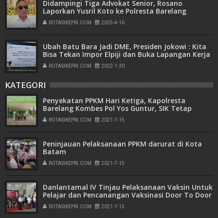
Didampingi Tiga Advokat Senior, Rosano
Laporkan Yusril Koto ke Polresta Barelang
ROTASIKEPRI.COM
2025-4-16
Ubah Batu Bara Jadi DME, Presiden Jokowi : Kita
Bisa Tekan Impor Elpiji dan Buka Lapangan Kerja
ROTASIKEPRI.COM
2022-1-30
KATEGORI
Penyekatan PPKM Hari Ketiga, Kapolresta
Barelang Kombes Pol Yos Guntur, SIK Tetap
Pantau Lapangan
ROTASIKEPRI.COM
2021-7-15
Peninjauan Pelaksanaan PPKM darurat di Kota
Batam
ROTASIKEPRI.COM
2021-7-15
Danlantamal IV Tinjau Pelaksanaan Vaksin Untuk
Pelajar dan Pencanangan Vaksinasi Door To Door
Secara Nasional
ROTASIKEPRI.COM
2021-7-15