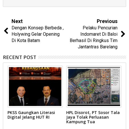
Next
Previous
Dengan Konsep Berbeda ,
Pelaku Pencurian
Holywing Gelar Opening
Indomaret Di Baloi
Di Kota Batam
Berhasil Di Ringkus Tim
Jantantras Barelang
RECENT POST
PKSS Gaungkan Literasi
HPL Disorot, PT Sosor Tala
G
Digital Jelang HUT RI
Jaya Tolak Perluasan
d
Kampung Tua
N
D