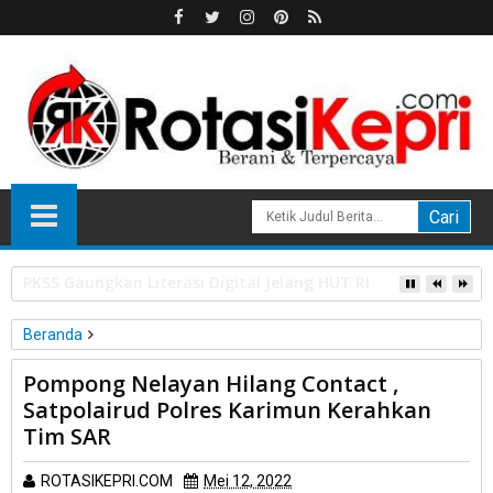
HPL Disorot, PT Sosor Tala Jaya Tolak Perluasan Kampung 
Beranda
Unlabelled
Pompong Nelayan Hilang Contact ,
Pompong Nelayan Hilang Contact , Satpolairud Polres Karimun
Satpolairud Polres Karimun Kerahkan
Kerahkan Tim SAR
Tim SAR
ROTASIKEPRI.COM
Mei 12, 2022