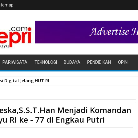
itemap
PARIWISATA
TEKNOLOGI
BUDAYA
PENDIDIKAN
OPINI
r Tala Jaya Tolak Perluasan Kampung Tua
eska,S.S.T.Han Menjadi Komandan
mandan Upacara Bendera Dirgahayu RI ke - 77 di Engkau Putri
 RI ke - 77 di Engkau Putri