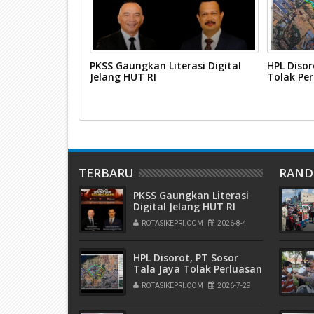
Karimun
PKSS Gaungkan Literasi Digital
HPL Disor
urdin Basirun
Jelang HUT RI
Tolak Pe
TERBARU
RAN
PKSS Gaungkan Literasi
Digital Jelang HUT RI
ROTASIKEPRI.COM
2026-8-4
HPL Disorot, PT Sosor
Tala Jaya Tolak Perluasan
Kampung Tua
ROTASIKEPRI.COM
2026-7-29