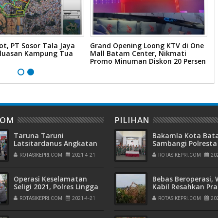
ot, PT Sosor Tala Jaya
Grand Opening Loong KTV di One
W
rluasan Kampung Tua
Mall Batam Center, Nikmati
B
Promo Minuman Diskon 20 Persen
B
DOM
PILIHAN
Taruna Taruni
Bakamla Kota Ba
Latsitardanus Angkatan
Sambangi Polresta
41 Gelar Ops Keselamatan
Barelang, Rayakan
ROTASIKEPRI.COM
2021-4-21
ROTASIKEPRI.COM
20
Toba 2021
Peringatan Hari
Bhayangkara ke-7
Operasi Keselamatan
Bebas Beroperasi,
Seligi 2021, Polres Lingga
Kabil Resahkan Pra
Bagikan Masker Kepada
Jual Beli Tanah T
ROTASIKEPRI.COM
2021-4-21
ROTASIKEPRI.COM
20
Masyarakat
Ilegal di Wilayah
Pemukiman