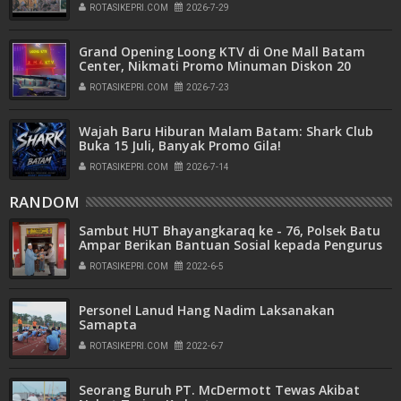
ROTASIKEPRI.COM
2026-7-29
Grand Opening Loong KTV di One Mall Batam
Center, Nikmati Promo Minuman Diskon 20
Persen
ROTASIKEPRI.COM
2026-7-23
Wajah Baru Hiburan Malam Batam: Shark Club
Buka 15 Juli, Banyak Promo Gila!
ROTASIKEPRI.COM
2026-7-14
RANDOM
Sambut HUT Bhayangkaraq ke - 76, Polsek Batu
Ampar Berikan Bantuan Sosial kepada Pengurus
Panti Asuhan
ROTASIKEPRI.COM
2022-6-5
Personel Lanud Hang Nadim Laksanakan
Samapta
ROTASIKEPRI.COM
2022-6-7
Seorang Buruh PT. McDermott Tewas Akibat