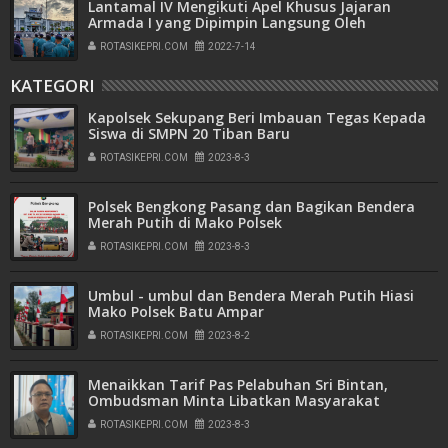
Lantamal IV Mengikuti Apel Khusus Jajaran
Armada I yang Dipimpin Langsung Oleh
Pangkoarmada I
ROTASIKEPRI.COM
2022-7-14
KATEGORI
Kapolsek Sekupang Beri Imbauan Tegas Kepada
Siswa di SMPN 20 Tiban Baru
ROTASIKEPRI.COM
2023-8-3
Polsek Bengkong Pasang dan Bagikan Bendera
Merah Putih di Mako Polsek
ROTASIKEPRI.COM
2023-8-3
Umbul - umbul dan Bendera Merah Putih Hiasi
Mako Polsek Batu Ampar
ROTASIKEPRI.COM
2023-8-2
Menaikkan Tarif Pas Pelabuhan Sri Bintan,
Ombudsman Minta Libatkan Masyarakat
ROTASIKEPRI.COM
2023-8-3