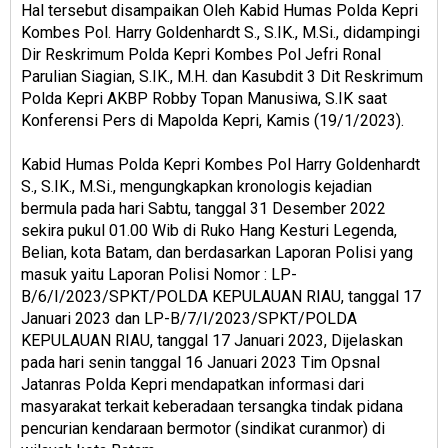
Hal tersebut disampaikan Oleh Kabid Humas Polda Kepri
Kombes Pol. Harry Goldenhardt S., S.IK., M.Si., didampingi
Dir Reskrimum Polda Kepri Kombes Pol Jefri Ronal
Parulian Siagian, S.IK., M.H. dan Kasubdit 3 Dit Reskrimum
Polda Kepri AKBP Robby Topan Manusiwa, S.IK saat
Konferensi Pers di Mapolda Kepri, Kamis (19/1/2023).
Kabid Humas Polda Kepri Kombes Pol Harry Goldenhardt
S., S.IK., M.Si., mengungkapkan kronologis kejadian
bermula pada hari Sabtu, tanggal 31 Desember 2022
sekira pukul 01.00 Wib di Ruko Hang Kesturi Legenda,
Belian, kota Batam, dan berdasarkan Laporan Polisi yang
masuk yaitu Laporan Polisi Nomor : LP-
B/6/I/2023/SPKT/POLDA KEPULAUAN RIAU, tanggal 17
Januari 2023 dan LP-B/7/I/2023/SPKT/POLDA
KEPULAUAN RIAU, tanggal 17 Januari 2023, Dijelaskan
pada hari senin tanggal 16 Januari 2023 Tim Opsnal
Jatanras Polda Kepri mendapatkan informasi dari
masyarakat terkait keberadaan tersangka tindak pidana
pencurian kendaraan bermotor (sindikat curanmor) di