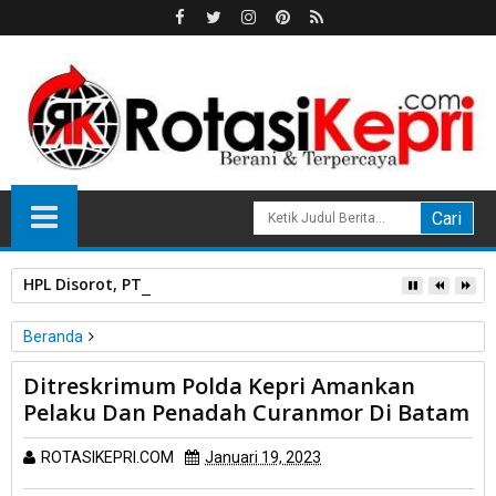
HPL Disorot, PT Sosor Tala Jaya Tolak Perluasan Kampung 
Beranda
Unlabelled
Ditreskrimum Polda Kepri Amankan
Ditreskrimum Polda Kepri Amankan Pelaku Dan Penadah
Pelaku Dan Penadah Curanmor Di Batam
Curanmor Di Batam
ROTASIKEPRI.COM
Januari 19, 2023