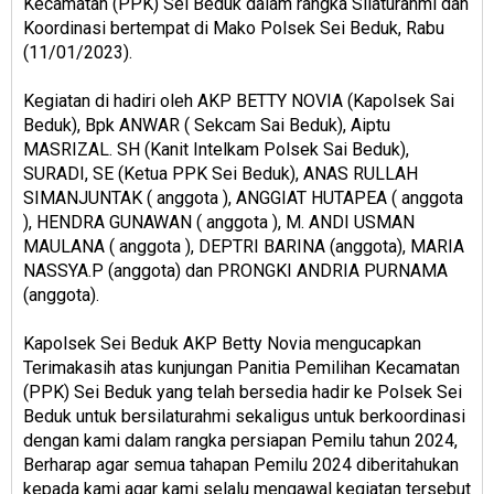
Kecamatan (PPK) Sei Beduk dalam rangka Silaturahmi dan
Koordinasi bertempat di Mako Polsek Sei Beduk, Rabu
(11/01/2023).
Kegiatan di hadiri oleh AKP BETTY NOVIA (Kapolsek Sai
Beduk), Bpk ANWAR ( Sekcam Sai Beduk), Aiptu
MASRIZAL. SH (Kanit Intelkam Polsek Sai Beduk),
SURADI, SE (Ketua PPK Sei Beduk), ANAS RULLAH
SIMANJUNTAK ( anggota ), ANGGIAT HUTAPEA ( anggota
), HENDRA GUNAWAN ( anggota ), M. ANDI USMAN
MAULANA ( anggota ), DEPTRI BARINA (anggota), MARIA
NASSYA.P (anggota) dan PRONGKI ANDRIA PURNAMA
(anggota).
Kapolsek Sei Beduk AKP Betty Novia mengucapkan
Terimakasih atas kunjungan Panitia Pemilihan Kecamatan
(PPK) Sei Beduk yang telah bersedia hadir ke Polsek Sei
Beduk untuk bersilaturahmi sekaligus untuk berkoordinasi
dengan kami dalam rangka persiapan Pemilu tahun 2024,
Berharap agar semua tahapan Pemilu 2024 diberitahukan
kepada kami agar kami selalu mengawal kegiatan tersebut