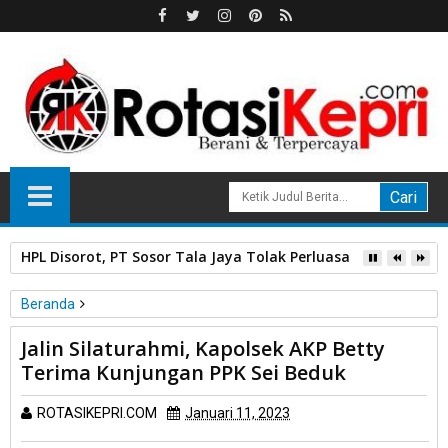
HPL Disorot, PT Sosor Tala Jaya Tolak Perluasan Kampung 
Beranda
Unlabelled
Jalin Silaturahmi, Kapolsek AKP Betty
Jalin Silaturahmi, Kapolsek AKP Betty Terima Kunjungan PPK Sei
Terima Kunjungan PPK Sei Beduk
Beduk
ROTASIKEPRI.COM
Januari 11, 2023