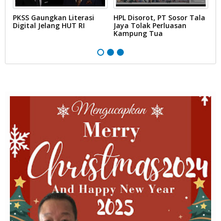
PKSS Gaungkan Literasi
HPL Disorot, PT Sosor Tala
G
Digital Jelang HUT RI
Jaya Tolak Perluasan
d
Kampung Tua
N
D