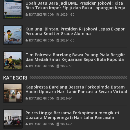
Ubah Batu Bara Jadi DME, Presiden Jokowi : Kita
Bisa Tekan Impor Elpiji dan Buka Lapangan Kerja
ROTASIKEPRI.COM
2022-1-30
Kunjungi Bintan, Presiden RI Jokowi Lepas Ekspor
Perdana Smelter Grade Alumina
ROTASIKEPRI.COM
2022-1-30
Tim Polresta Barelang Bawa Pulang Piala Bergilir
dan Medali Emas Kejuaraan Sepak Bola Kapolda
Kepri Cup Tahun 2022
ROTASIKEPRI.COM
2022-7-3
KATEGORI
Kapolresta Barelang Beserta Forkopimda Batam
Hadiri Upacara Hari Lahir Pancasila Secara Virtual
ROTASIKEPRI.COM
2021-6-1
Polres Lingga Bersama Forkopimda mengikuti
Upacara Memperingati Hari Lahir Pancasila
Secara Virtual
ROTASIKEPRI.COM
2021-6-1