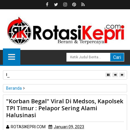
HPL Disorot, PT Sosor Tala Jaya Tolak Perluasan Kampung 
Beranda
Unlabelled
"Korban Begal" Viral Di Medsos, Kapolsek
"Korban Begal" Viral Di Medsos, Kapolsek TPI Timur : Pelapor
TPI Timur : Pelapor Sering Alami
Sering Alami Halusinasi
Halusinasi
ROTASIKEPRI.COM
Januari 09, 2023