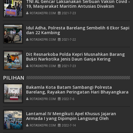
TNI AL Gencar Laksanakan Serbuan Vaksin Covid -
19, Masyarakat Maritim Antusias Divaksin
ROTASIKEPRI.COM
2021-7-23
Idul Adha, Polresta Barelang Sembelih 6 Ekor Sapi
dan 22 Kambing
ROTASIKEPRI.COM
2021-7-22
Dit Resnarkoba Polda Kepri Musnahkan Barang
Bukti Narkotika Jenis Daun Ganja Kering
ROTASIKEPRI.COM
2021-7-23
PILIHAN
Bakamla Kota Batam Sambangi Polresta
Barelang, Rayakan Peringatan Hari Bhayangkara
ke-76
ROTASIKEPRI.COM
2022-7-6
Lantamal IV Mengikuti Apel Khusus Jajaran
Armada I yang Dipimpin Langsung Oleh
Pangkoarmada I
ROTASIKEPRI.COM
2022-7-14