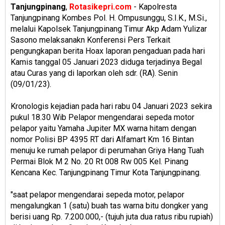
Tanjungpinang
,
Rotasikepri.com
- Kapolresta
Tanjungpinang Kombes Pol. H. Ompusunggu, S.I.K., M.Si.,
melalui Kapolsek Tanjungpinang Timur Akp Adam Yulizar
Sasono melaksanakn Konferensi Pers Terkait
pengungkapan berita Hoax laporan pengaduan pada hari
Kamis tanggal 05 Januari 2023 diduga terjadinya Begal
atau Curas yang di laporkan oleh sdr. (RA). Senin
(09/01/23).
Kronologis kejadian pada hari rabu 04 Januari 2023 sekira
pukul 18.30 Wib Pelapor mengendarai sepeda motor
pelapor yaitu Yamaha Jupiter MX warna hitam dengan
nomor Polisi BP 4395 RT dari Alfamart Km 16 Bintan
menuju ke rumah pelapor di perumahan Griya Hang Tuah
Permai Blok M 2 No. 20 Rt 008 Rw 005 Kel. Pinang
Kencana Kec. Tanjungpinang Timur Kota Tanjungpinang.
"saat pelapor mengendarai sepeda motor, pelapor
mengalungkan 1 (satu) buah tas warna bitu dongker yang
berisi uang Rp. 7.200.000,- (tujuh juta dua ratus ribu rupiah)