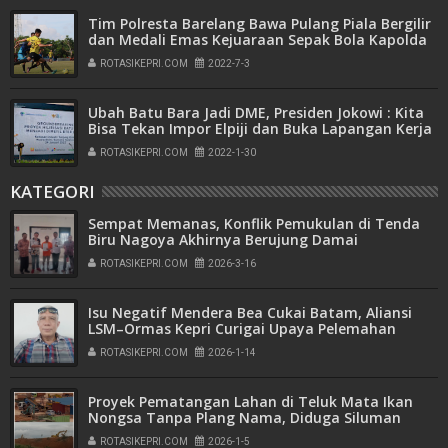
Tim Polresta Barelang Bawa Pulang Piala Bergilir
dan Medali Emas Kejuaraan Sepak Bola Kapolda
Kepri Cup Tahun 2022
ROTASIKEPRI.COM
2022-7-3
Ubah Batu Bara Jadi DME, Presiden Jokowi : Kita
Bisa Tekan Impor Elpiji dan Buka Lapangan Kerja
ROTASIKEPRI.COM
2022-1-30
KATEGORI
Sempat Memanas, Konflik Pemukulan di Tenda
Biru Nagoya Akhirnya Berujung Damai
ROTASIKEPRI.COM
2026-3-16
Isu Negatif Mendera Bea Cukai Batam, Aliansi
LSM–Ormas Kepri Curigai Upaya Pelemahan
Penindakan
ROTASIKEPRI.COM
2026-1-14
Proyek Pematangan Lahan di Teluk Mata Ikan
Nongsa Tanpa Plang Nama, Diduga Siluman
ROTASIKEPRI.COM
2026-1-5