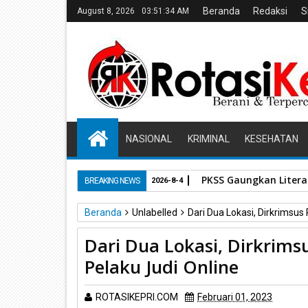
Beranda
Redaksi
S
August 8, 2026
03:51:35 AM
NASIONAL
KRIMINAL
KESEHATAN
PKSS Gaungkan Literas
BREAKING NEWS
2026-8-4
Beranda
Unlabelled
Dari Dua Lokasi, Dirkrimsus
Dari Dua Lokasi, Dirkrims
Pelaku Judi Online
ROTASIKEPRI.COM
Februari 01, 2023