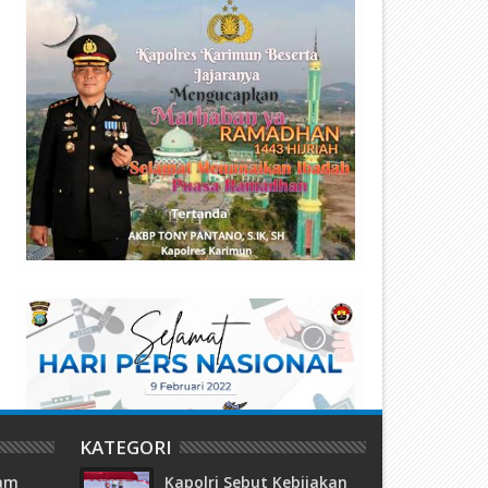
ajah Baru Hiburan Malam
Gelper Lion Square 91 di Lub
atam: Shark Club Buka 15 Juli,
Baja Batam Diduga “Cuci” Ju
anyak Promo Gila!
Lewat Rokok
KATEGORI
tam
Kapolri Sebut Kebijakan