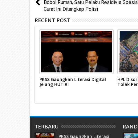
Bobol Rumah, Satu Pelaku Residivis Spesia
Curat Ini Ditangkap Polisi
RECENT POST
Karimun
PKSS Gaungkan Literasi Digital
HPL Disor
urdin Basirun
Jelang HUT RI
Tolak Pe
TERBARU
RAN
PKSS Gaungkan Literasi