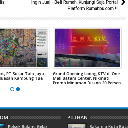
lis
Ingin Jual - Beli Rumah, Kunjungi Saja Portal
Platform Rumahbu.com !!
ot, PT Sosor Tala Jaya
Grand Opening Loong KTV di One
W
rluasan Kampung Tua
Mall Batam Center, Nikmati
B
Promo Minuman Diskon 20 Persen
B
DOM
PILIHAN
Polsek Bulang Gelar
Bakamla Kota Ba