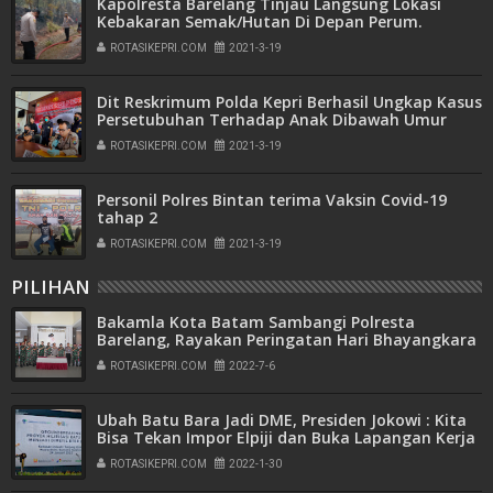
Kapolresta Barelang Tinjau Langsung Lokasi
Kebakaran Semak/Hutan Di Depan Perum.
Meditaerania, Kel. Baloi
ROTASIKEPRI.COM
2021-3-19
Dit Reskrimum Polda Kepri Berhasil Ungkap Kasus
Persetubuhan Terhadap Anak Dibawah Umur
ROTASIKEPRI.COM
2021-3-19
Personil Polres Bintan terima Vaksin Covid-19
tahap 2
ROTASIKEPRI.COM
2021-3-19
PILIHAN
Bakamla Kota Batam Sambangi Polresta
Barelang, Rayakan Peringatan Hari Bhayangkara
ke-76
ROTASIKEPRI.COM
2022-7-6
Ubah Batu Bara Jadi DME, Presiden Jokowi : Kita
Bisa Tekan Impor Elpiji dan Buka Lapangan Kerja
ROTASIKEPRI.COM
2022-1-30