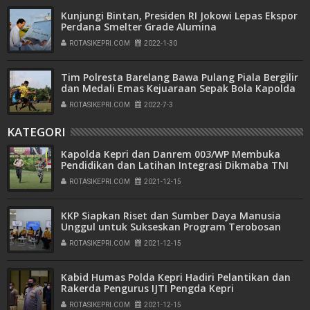
Kunjungi Bintan, Presiden RI Jokowi Lepas Ekspor
Perdana Smelter Grade Alumina
ROTASIKEPRI.COM
2022-1-30
Tim Polresta Barelang Bawa Pulang Piala Bergilir
dan Medali Emas Kejuaraan Sepak Bola Kapolda
Kepri Cup Tahun 2022
ROTASIKEPRI.COM
2022-7-3
KATEGORI
Kapolda Kepri dan Danrem 003/WP Membuka
Pendidikan dan Latihan Integrasi Dikmaba TNI
dan Diktukba Polri Tahun Anggaran 2021
ROTASIKEPRI.COM
2021-12-15
KKP Siapkan Riset dan Sumber Daya Manusia
Unggul untuk Sukseskan Program Terobosan
ROTASIKEPRI.COM
2021-12-15
Kabid Humas Polda Kepri Hadiri Pelantikan dan
Rakerda Pengurus IJTI Pengda Kepri
ROTASIKEPRI.COM
2021-12-15