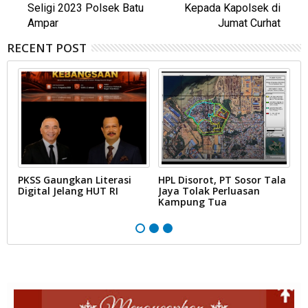
Seligi 2023 Polsek Batu
Kepada Kapolsek di
Ampar
Jumat Curhat
RECENT POST
PKSS Gaungkan Literasi
HPL Disorot, PT Sosor Tala
G
Digital Jelang HUT RI
Jaya Tolak Perluasan
d
Kampung Tua
N
D