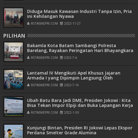
Diduga Masuk Kawasan Industri Tanpa Izin, Pria
ini Kehilangan Nyawa
ROTASIKEPRI.COM
2022-11-27
PILIHAN
Bakamla Kota Batam Sambangi Polresta
Barelang, Rayakan Peringatan Hari Bhayangkara
ke-76
ROTASIKEPRI.COM
2022-7-6
Lantamal IV Mengikuti Apel Khusus Jajaran
Armada I yang Dipimpin Langsung Oleh
Pangkoarmada I
ROTASIKEPRI.COM
2022-7-14
Ubah Batu Bara Jadi DME, Presiden Jokowi : Kita
Bisa Tekan Impor Elpiji dan Buka Lapangan Kerja
ROTASIKEPRI.COM
2022-1-30
Kunjungi Bintan, Presiden RI Jokowi Lepas Ekspor
Perdana Smelter Grade Alumina