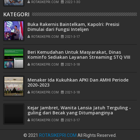
ROTASIKEPRI.COM
2022-1-30
KATEGORI
Buka Rakernis Baintelkam, Kapolri: Presisi
Dimulai dari Fungsi Intelijen
ROTASIKEPRI.COM
2021-3-17
Beri Kemudahan Untuk Masyarakat, Dinas
Kominfo Sediakan Layanan Streaming STQ VIII
Tingkat Kota Batam
ROTASIKEPRI.COM
2021-3-18
Menaker Ida Kukuhkan APKI Dan AMHI Periode
2020-2023
ROTASIKEPRI.COM
2021-3-18
Kejar Jambret, Wanita Lansia Jatuh Terguling -
guling dari Becak yang Ditumpanginya
ROTASIKEPRI.COM
2021-3-17
© 2021
ROTASIKEPRI.COM
All Rights Reserved.