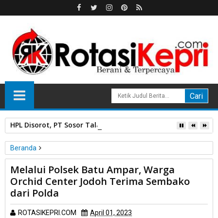
HPL Disorot, PT Sosor Tala Jaya Tolak Perluasan Kampung 
Beranda
Unlabelled
Melalui Polsek Batu Ampar, Warga
Melalui Polsek Batu Ampar, Warga Orchid Center Jodoh Terima
Orchid Center Jodoh Terima Sembako
Sembako dari Polda
dari Polda
ROTASIKEPRI.COM
April 01, 2023