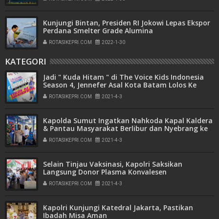
Kunjungi Bintan, Presiden RI Jokowi Lepas Ekspor
Perdana Smelter Grade Alumina
ROTASIKEPRI.COM
2022-1-30
KATEGORI
Jadi " Kuda Hitam " di The Voice Kids Indonesia
Season 4, Jennefer Asal Kota Batam Lolos Ke
Babak Final
ROTASIKEPRI.COM
2021-4-3
Kapolda Sumut Ingatkan Nahkoda Kapal Kaldera
& Pantau Masyarakat Berlibur dan Nyebrang ke
Samosir Danau Toba
ROTASIKEPRI.COM
2021-4-3
Selain Tinjau Vaksinasi, Kapolri Saksikan
Langsung Donor Plasma Konvalesen
ROTASIKEPRI.COM
2021-4-3
Kapolri Kunjungi Katedral Jakarta, Pastikan
Ibadah Misa Aman