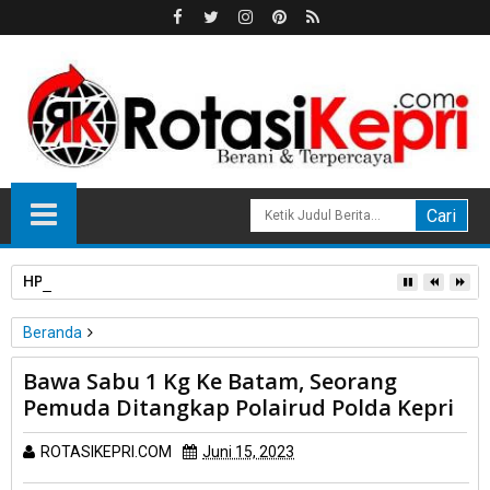
HPL Disorot, PT Sosor Tala Jaya Tolak Perluasan Kampung 
Beranda
Unlabelled
Bawa Sabu 1 Kg Ke Batam, Seorang
Bawa Sabu 1 Kg Ke Batam, Seorang Pemuda Ditangkap Polairud
Pemuda Ditangkap Polairud Polda Kepri
Polda Kepri
ROTASIKEPRI.COM
Juni 15, 2023