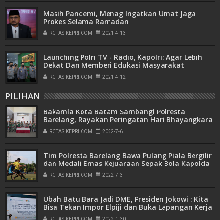
Masih Pandemi, Menag Ingatkan Umat Jaga
Prokes Selama Ramadan
ROTASIKEPRI.COM
2021-4-13
Launching Polri TV - Radio, Kapolri: Agar Lebih
Dekat Dan Memberi Edukasi Masyarakat
ROTASIKEPRI.COM
2021-4-12
PILIHAN
Bakamla Kota Batam Sambangi Polresta
Barelang, Rayakan Peringatan Hari Bhayangkara
ke-76
ROTASIKEPRI.COM
2022-7-6
Tim Polresta Barelang Bawa Pulang Piala Bergilir
dan Medali Emas Kejuaraan Sepak Bola Kapolda
Kepri Cup Tahun 2022
ROTASIKEPRI.COM
2022-7-3
Ubah Batu Bara Jadi DME, Presiden Jokowi : Kita
Bisa Tekan Impor Elpiji dan Buka Lapangan Kerja
ROTASIKEPRI.COM
2022-1-30