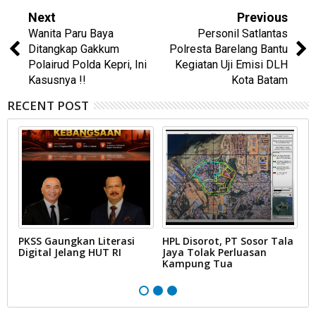
Next
Previous
Wanita Paru Baya
Personil Satlantas
Ditangkap Gakkum
Polresta Barelang Bantu
Polairud Polda Kepri, Ini
Kegiatan Uji Emisi DLH
Kasusnya !!
Kota Batam
RECENT POST
PKSS Gaungkan Literasi
HPL Disorot, PT Sosor Tala
G
Digital Jelang HUT RI
Jaya Tolak Perluasan
d
Kampung Tua
N
D